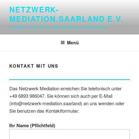
Zum
NETZWERK-
Inhalt
MEDIATION.SAARLAND E.V.
springen
Netzwerk saarländischer Mediatorinnen und Mediatoren
Menü
KONTAKT MIT UNS
Das Netzwerk Mediation erreichen Sie telefonisch unter
+49 6893 986047. Sie können sich auch per E-Mail
(info@netzwerk-mediation.saarland) an uns wenden oder
Sie benutzen das Kontaktformular:
Ihr Name (Pflichtfeld)