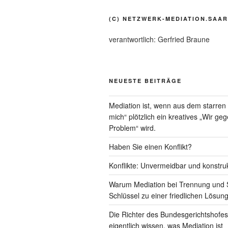
n
*
e
(C) NETZWERK-MEDIATION.SAAR
n
t
verantwortlich: Gerfried Braune
e
l
e
f
NEUESTE BEITRÄGE
o
n
i
Mediation ist, wenn aus dem starre
e
mich“ plötzlich ein kreatives „Wir ge
r
Problem“ wird.
e
n
Haben Sie einen Konflikt?
Konflikte: Unvermeidbar und konstruk
Warum Mediation bei Trennung und 
Schlüssel zu einer friedlichen Lösung
Die Richter des Bundesgerichtshofes 
eigentlich wissen, was Mediation ist