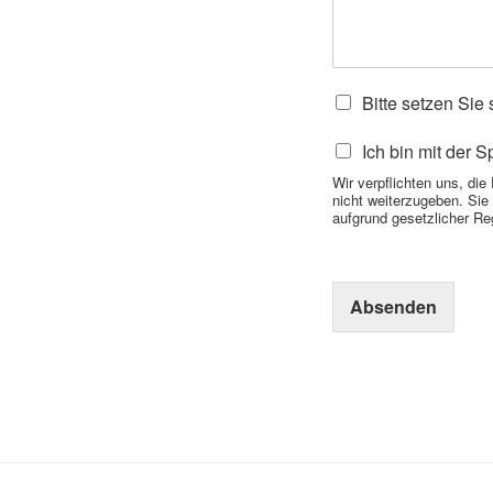
I
Bitte setzen Sie 
c
h
D
Ich bin mit der 
m
a
Wir verpflichten uns, di
ö
t
nicht weiterzugeben. Sie
c
e
aufgrund gesetzlicher Re
h
n
t
s
e
p
g
e
Absenden
e
i
r
c
n
h
m
e
i
r
t
u
I
n
h
g