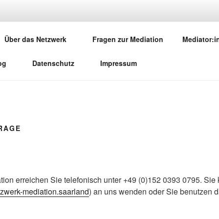
MEDIATION.SAARLAND
Über das Netzwerk
Fragen zur Mediation
Mediator:
torinnen und Mediatoren
og
Datenschutz
Impressum
RAGE
ion erreichen Sie telefonisch unter +49 (0)152 0393 0795. Sie
zwerk-mediation.saarland
) an uns wenden oder Sie benutzen d