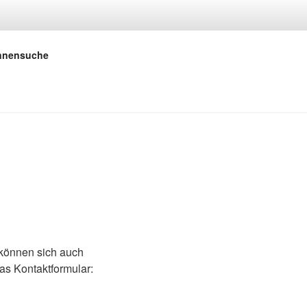
 E.V.
innensuche
 können sich auch
as Kontaktformular: