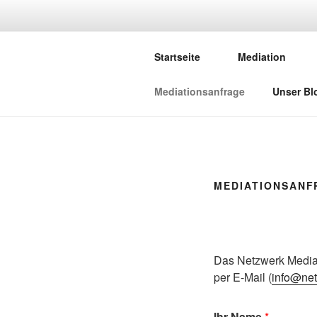
Zum
Inhalt
NETZWERK-
springen
Startseite
Mediation
Netzwerk saarländischer Media
Mediationsanfrage
Unser Bl
MEDIATIONSANF
Das Netzwerk Mediat
per E-Mail (
info@net
Ihr Name
*