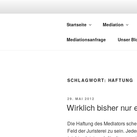
Zum
Inhalt
NETZWERK-
springen
Startseite
Mediation
Netzwerk saarländischer Media
Mediationsanfrage
Unser Bl
SCHLAGWORT:
HAFTUNG
VERÖFFENTLICHT
29. MAI 2012
AM
Wirklich bisher nur e
Die Haftung des Mediators sche
Feld der Juristerei zu sein. Jed