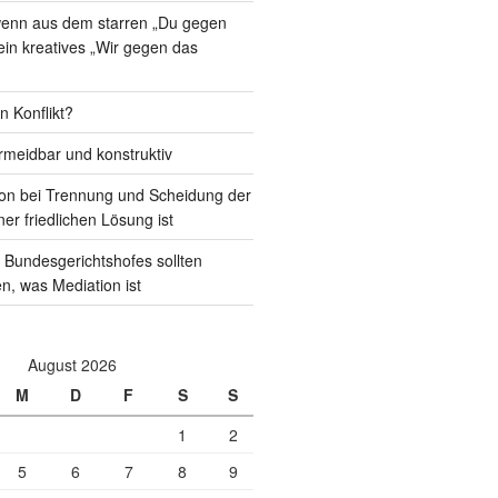
 wenn aus dem starren „Du gegen
 ein kreatives „Wir gegen das
n Konflikt?
rmeidbar und konstruktiv
on bei Trennung und Scheidung der
ner friedlichen Lösung ist
 Bundesgerichtshofes sollten
en, was Mediation ist
August 2026
M
D
F
S
S
1
2
5
6
7
8
9