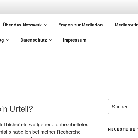
MEDIATION.SAARLAND
Über das Netzwerk
Fragen zur Mediation
Mediator:
torinnen und Mediatoren
og
Datenschutz
Impressum
Suchen
in Urteil?
nach:
int bisher ein weitgehend unbearbeitetes
NEUESTE BE
enfalls habe ich bei meiner Recherche