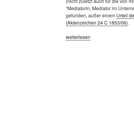
(nicht zuletzt auch für die von
“Mediatorin, Mediator im Untern
gefunden, außer einem
Urteil 
(Aktenzeichen 24 C 1853/06)
.
„Wirklich
weiterlesen
bisher
nur
ein
Urteil?“