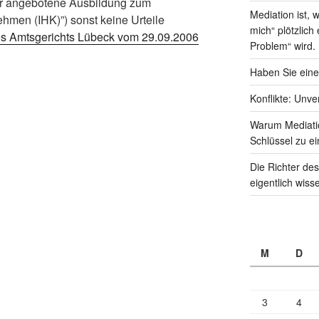
 mir angebotene Ausbildung zum
Mediation ist,
ehmen (IHK)”) sonst keine Urteile
mich“ plötzlich
des Amtsgerichts Lübeck vom 29.09.2006
Problem“ wird.
Haben Sie eine
Konflikte: Unve
Warum Mediati
Schlüssel zu ei
Die Richter des
eigentlich wiss
M
D
3
4