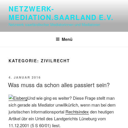
Zum
NETZWERK-
Inhalt
MEDIATION.SAARLAND E.V.
springen
Netzwerk saarländischer Mediatorinnen und Mediatoren
Menü
KATEGORIE:
ZIVILRECHT
VERÖFFENTLICHT
4. JANUAR 2016
AM
Was muss da schon alles passiert sein?
Und wie ging es weiter? Diese Frage stellt man
sich gerade als Mediator unwillkürlich, wenn man bei dem
juristischen Informationsportal
Rechtsindex
den heutigen
Artikel übr ein Urteil des Landgerichts Lüneburg vom
11.12.2001 (5 S 60/01) liest.