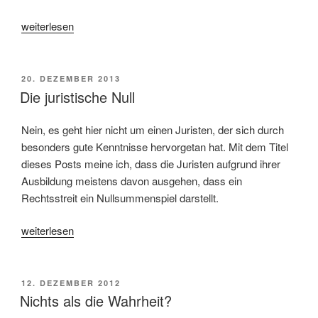
„Was
weiterlesen
muss
da
schon
VERÖFFENTLICHT
20. DEZEMBER 2013
AM
alles
Die juristische Null
passiert
sein?“
Nein, es geht hier nicht um einen Juristen, der sich durch
besonders gute Kenntnisse hervorgetan hat. Mit dem Titel
dieses Posts meine ich, dass die Juristen aufgrund ihrer
Ausbildung meistens davon ausgehen, dass ein
Rechtsstreit ein Nullsummenspiel darstellt.
„Die
weiterlesen
juristische
Null“
VERÖFFENTLICHT
12. DEZEMBER 2012
AM
Nichts als die Wahrheit?