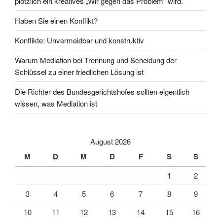
plötzlich ein kreatives „Wir gegen das Problem“ wird.
Haben Sie einen Konflikt?
Konflikte: Unvermeidbar und konstruktiv
Warum Mediation bei Trennung und Scheidung der
Schlüssel zu einer friedlichen Lösung ist
Die Richter des Bundesgerichtshofes sollten eigentlich
wissen, was Mediation ist
August 2026
M
D
M
D
F
S
S
1
2
3
4
5
6
7
8
9
10
11
12
13
14
15
16