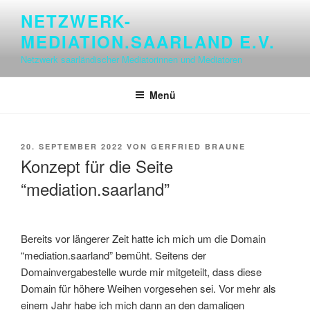
Zum
NETZWERK-
Inhalt
MEDIATION.SAARLAND E.V.
springen
Netzwerk saarländischer Mediatorinnen und Mediatoren
Menü
VERÖFFENTLICHT
20. SEPTEMBER 2022
VON
GERFRIED BRAUNE
AM
Konzept für die Seite
“mediation.saarland”
Bereits vor längerer Zeit hatte ich mich um die Domain
“mediation.saarland” bemüht. Seitens der
Domainvergabestelle wurde mir mitgeteilt, dass diese
Domain für höhere Weihen vorgesehen sei. Vor mehr als
einem Jahr habe ich mich dann an den damaligen