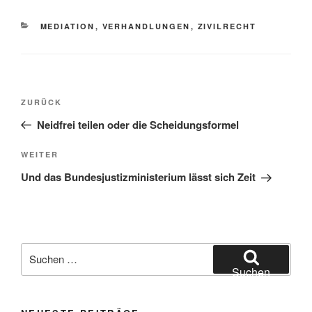
KATEGORIEN
MEDIATION
,
VERHANDLUNGEN
,
ZIVILRECHT
Beitragsnavigation
Vorheriger
ZURÜCK
Beitrag
Neidfrei teilen oder die Scheidungsformel
Nächster
WEITER
Beitrag
Und das Bundesjustizministerium lässt sich Zeit
Suchen
nach:
Suchen