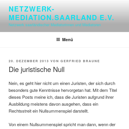
Zum
NETZWERK-
Inhalt
MEDIATION.SAARLAND E.V.
springen
Netzwerk saarländischer Mediatorinnen und Mediatoren
Menü
VERÖFFENTLICHT
20. DEZEMBER 2013
VON
GERFRIED BRAUNE
AM
Die juristische Null
Nein, es geht hier nicht um einen Juristen, der sich durch
besonders gute Kenntnisse hervorgetan hat. Mit dem Titel
dieses Posts meine ich, dass die Juristen aufgrund ihrer
Ausbildung meistens davon ausgehen, dass ein
Rechtsstreit ein Nullsummenspiel darstellt.
Von einem Nullsummenspiel spricht man dann, wenn der