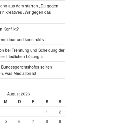
 wenn aus dem starren „Du gegen
 ein kreatives „Wir gegen das
n Konflikt?
rmeidbar und konstruktiv
on bei Trennung und Scheidung der
ner friedlichen Lösung ist
 Bundesgerichtshofes sollten
en, was Mediation ist
August 2026
M
D
F
S
S
1
2
5
6
7
8
9