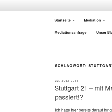
Zum
Inhalt
NETZWERK-
springen
Startseite
Mediation
Netzwerk saarländischer Media
Mediationsanfrage
Unser Bl
SCHLAGWORT:
STUTTGAR
VERÖFFENTLICHT
22. JULI 2011
AM
Stuttgart 21 – mit M
passiert!?
Ich hatte
hier
bereits darauf hin