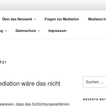
MEDIATION.SAARLAND
Über das Netzwerk
Fragen zur Mediation
Mediator:
torinnen und Mediatoren
og
Datenschutz
Impressum
T21
Suchen
ediation wäre das nicht
nach:
NEUESTE BE
gewiesen, dass das Schlichtungsverfahren