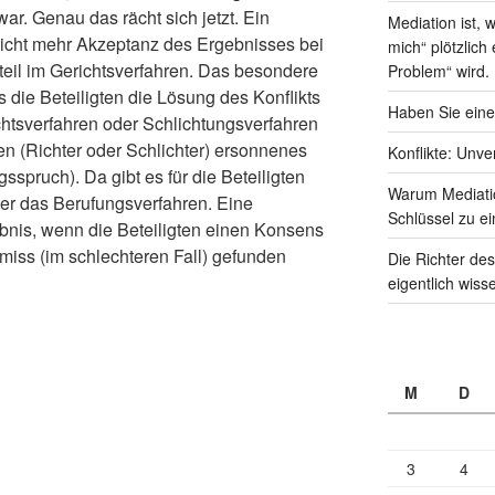
war. Genau das rächt sich jetzt. Ein
Mediation ist,
nicht mehr Akzeptanz des Ergebnisses bei
mich“ plötzlich
rteil im Gerichtsverfahren. Das besondere
Problem“ wird.
s die Beteiligten die Lösung des Konflikts
Haben Sie eine
ichtsverfahren oder Schlichtungsverfahren
ten (Richter oder Schlichter) ersonnenes
Konflikte: Unve
sspruch). Da gibt es für die Beteiligten
Warum Mediati
oder das Berufungsverfahren. Eine
Schlüssel zu ei
bnis, wenn die Beteiligten einen Konsens
omiss (im schlechteren Fall) gefunden
Die Richter des
eigentlich wiss
M
D
3
4