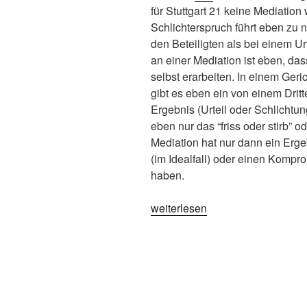
für Stuttgart 21 keine Mediation 
Schlichterspruch führt eben zu 
den Beteiligten als bei einem U
an einer Mediation ist eben, das
selbst erarbeiten. In einem Ger
gibt es eben ein von einem Drit
Ergebnis (Urteil oder Schlichtung
eben nur das “friss oder stirb” 
Mediation hat nur dann ein Erge
(im Idealfall) oder einen Kompr
haben.
„Stuttgart
weiterlesen
21
–
mit
Mediation
wäre
das