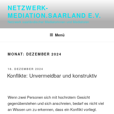
Zum
NETZWERK-
Inhalt
MEDIATION.SAARLAND E.V.
springen
Netzwerk saarländischer Mediatorinnen und Mediatoren
Menü
MONAT:
DEZEMBER 2024
VERÖFFENTLICHT
18. DEZEMBER 2024
AM
Konflikte: Unvermeidbar und konstruktiv
Wenn zwei Personen sich mit hochrotem Gesicht
gegenüberstehen und sich anschreien, bedarf es nicht viel
an Wissen um zu erkennen, dass ein Konflikt vorliegt.