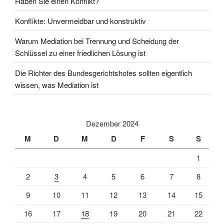
Haben Sie einen Konflikt?
Lösung
Konflikte: Unvermeidbar und konstruktiv
ist“
Warum Mediation bei Trennung und Scheidung der
Schlüssel zu einer friedlichen Lösung ist
Die Richter des Bundesgerichtshofes sollten eigentlich
wissen, was Mediation ist
Dezember 2024
M
D
M
D
F
S
S
1
2
3
4
5
6
7
8
9
10
11
12
13
14
15
16
17
18
19
20
21
22