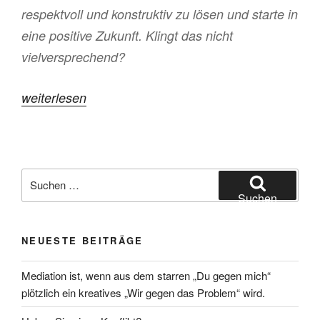
respektvoll und konstruktiv zu lösen und starte in
eine positive Zukunft. Klingt das nicht
vielversprechend?
„Warum
weiterlesen
Mediation
bei
Trennung
Suchen
und
nach:
Suchen
Scheidung
der
NEUESTE BEITRÄGE
Schlüssel
zu
Mediation ist, wenn aus dem starren „Du gegen mich“
einer
plötzlich ein kreatives „Wir gegen das Problem“ wird.
friedlichen