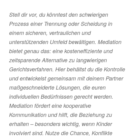
Mediation
bei
Stell dir vor, du könntest den schwierigen
Trennung
Prozess einer Trennung oder Scheidung in
und
einem sicheren, vertraulichen und
Scheidung
unterstützenden Umfeld bewältigen. Mediation
der
bietet genau das: eine kosteneffiziente und
Schlüssel
zeitsparende Alternative zu langwierigen
zu
Gerichtsverfahren. Hier behältst du die Kontrolle
einer
und entwickelst gemeinsam mit deinem Partner
friedlichen
maßgeschneiderte Lösungen, die euren
Lösung
individuellen Bedürfnissen gerecht werden.
ist“
Mediation fördert eine kooperative
Kommunikation und hilft, die Beziehung zu
erhalten – besonders wichtig, wenn Kinder
involviert sind. Nutze die Chance, Konflikte