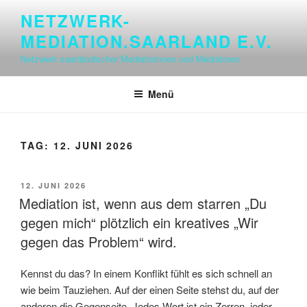
Zum
NETZWERK-
Inhalt
MEDIATION.SAARLAND E.V.
springen
Netzwerk saarländischer Mediatorinnen und Mediatoren
Menü
TAG:
12. JUNI 2026
VERÖFFENTLICHT
12. JUNI 2026
AM
Mediation ist, wenn aus dem starren „Du
gegen mich“ plötzlich ein kreatives „Wir
gegen das Problem“ wird.
Kennst du das? In einem Konflikt fühlt es sich schnell an
wie beim Tauziehen. Auf der einen Seite stehst du, auf der
anderen die Gegenseite. Jedes Wort ist ein Zerren, jeder