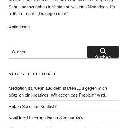
Schritt nachzugeben fühlt sich an wie eine Niederlage. Es
heißt nur noch: „Du gegen mich“.
„Mediation
weiterlesen
ist,
wenn
aus
Suchen
dem
nach:
Suchen
starren
„Du
NEUESTE BEITRÄGE
gegen
mich“
Mediation ist, wenn aus dem starren „Du gegen mich“
plötzlich
plötzlich ein kreatives „Wir gegen das Problem“ wird.
ein
kreatives
Haben Sie einen Konflikt?
„Wir
gegen
Konflikte: Unvermeidbar und konstruktiv
das