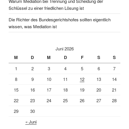
Warum Mediation bei Trennung und Scheidung der
Problem“
Schlüssel zu einer friedlichen Lösung ist
wird.“
Die Richter des Bundesgerichtshofes sollten eigentlich
wissen, was Mediation ist
Juni 2026
M
D
M
D
F
S
S
1
2
3
4
5
6
7
8
9
10
11
12
13
14
15
16
17
18
19
20
21
22
23
24
25
26
27
28
29
30
« Juni