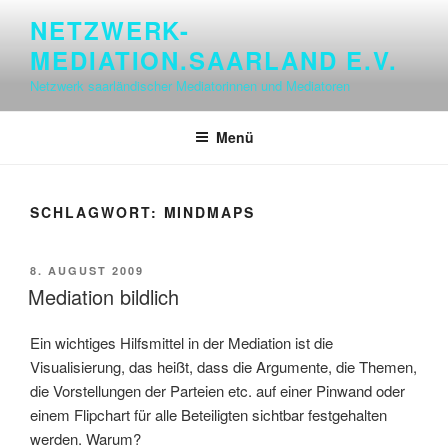
Zum
NETZWERK-
Inhalt
MEDIATION.SAARLAND E.V.
springen
Netzwerk saarländischer Mediatorinnen und Mediatoren
Menü
SCHLAGWORT:
MINDMAPS
VERÖFFENTLICHT
8. AUGUST 2009
AM
Mediation bildlich
Ein wichtiges Hilfsmittel in der Mediation ist die
Visualisierung, das heißt, dass die Argumente, die Themen,
die Vorstellungen der Parteien etc. auf einer Pinwand oder
einem Flipchart für alle Beteiligten sichtbar festgehalten
werden. Warum?