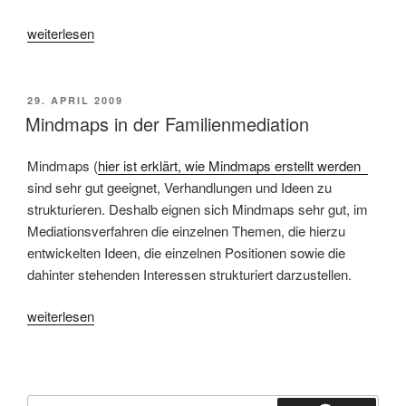
„Mediation
weiterlesen
bildlich“
VERÖFFENTLICHT
29. APRIL 2009
AM
Mindmaps in der Familienmediation
Mindmaps (
hier ist erklärt, wie Mindmaps erstellt werden
sind sehr gut geeignet, Verhandlungen und Ideen zu
strukturieren. Deshalb eignen sich Mindmaps sehr gut, im
Mediationsverfahren die einzelnen Themen, die hierzu
entwickelten Ideen, die einzelnen Positionen sowie die
dahinter stehenden Interessen strukturiert darzustellen.
„Mindmaps
weiterlesen
in
der
Familienmediation“
Suchen