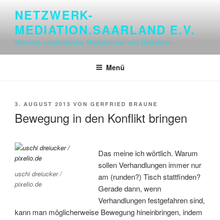
Zum
NETZWERK-
Inhalt
MEDIATION.SAARLAND E.V.
springen
Netzwerk saarländischer Mediatorinnen und Mediatoren
Menü
VERÖFFENTLICHT
3. AUGUST 2013
VON
GERFRIED BRAUNE
AM
Bewegung in den Konflikt bringen
Das meine ich wörtlich. Warum
sollen Verhandlungen immer nur
uschi dreiucker /
am (runden?) Tisch stattfinden?
pixelio.de
Gerade dann, wenn
Verhandlungen festgefahren sind,
kann man möglicherweise Bewegung hineinbringen, indem