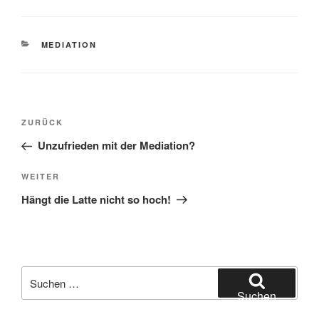
KATEGORIEN
MEDIATION
Beitragsnavigation
Vorheriger
ZURÜCK
Beitrag
Unzufrieden mit der Mediation?
Nächster
WEITER
Beitrag
Hängt die Latte nicht so hoch!
Suchen
nach:
Suchen