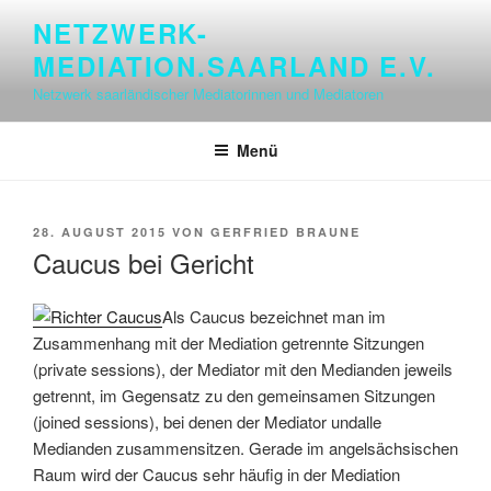
Zum
NETZWERK-
Inhalt
MEDIATION.SAARLAND E.V.
springen
Netzwerk saarländischer Mediatorinnen und Mediatoren
Menü
VERÖFFENTLICHT
28. AUGUST 2015
VON
GERFRIED BRAUNE
AM
Caucus bei Gericht
Als Caucus bezeichnet man im
Zusammenhang mit der Mediation getrennte Sitzungen
(private sessions), der Mediator mit den Medianden jeweils
getrennt, im Gegensatz zu den gemeinsamen Sitzungen
(joined sessions), bei denen der Mediator undalle
Medianden zusammensitzen. Gerade im angelsächsischen
Raum wird der Caucus sehr häufig in der Mediation