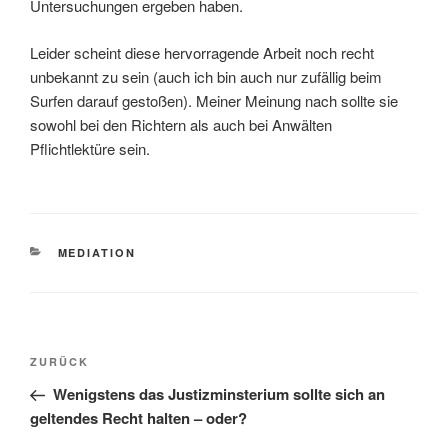
Untersuchungen ergeben haben.
Leider scheint diese hervorragende Arbeit noch recht
unbekannt zu sein (auch ich bin auch nur zufällig beim
Surfen darauf gestoßen). Meiner Meinung nach sollte sie
sowohl bei den Richtern als auch bei Anwälten
Pflichtlektüre sein.
KATEGORIEN
MEDIATION
Beitragsnavigation
Vorheriger
ZURÜCK
Beitrag
Wenigstens das Justizminsterium sollte sich an
geltendes Recht halten – oder?