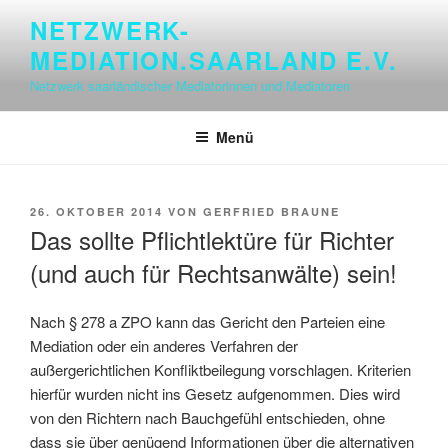
Zum
NETZWERK-
Inhalt
MEDIATION.SAARLAND E.V.
springen
Netzwerk saarländischer Mediatorinnen und Mediatoren
Menü
VERÖFFENTLICHT
26. OKTOBER 2014
VON
GERFRIED BRAUNE
AM
Das sollte Pflichtlektüre für Richter
(und auch für Rechtsanwälte) sein!
Nach § 278 a ZPO kann das Gericht den Parteien eine
Mediation oder ein anderes Verfahren der
außergerichtlichen Konfliktbeilegung vorschlagen. Kriterien
hierfür wurden nicht ins Gesetz aufgenommen. Dies wird
von den Richtern nach Bauchgefühl entschieden, ohne
dass sie über genügend Informationen über die alternativen