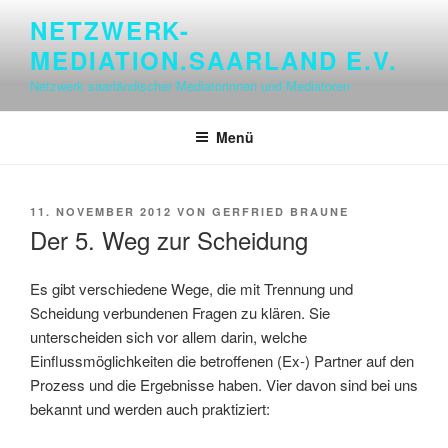
Zum
NETZWERK-
Inhalt
MEDIATION.SAARLAND E.V.
springen
Netzwerk saarländischer Mediatorinnen und Mediatoren
Menü
VERÖFFENTLICHT
11. NOVEMBER 2012
VON
GERFRIED BRAUNE
AM
Der 5. Weg zur Scheidung
Es gibt verschiedene Wege, die mit Trennung und
Scheidung verbundenen Fragen zu klären. Sie
unterscheiden sich vor allem darin, welche
Einflussmöglichkeiten die betroffenen (Ex-) Partner auf den
Prozess und die Ergebnisse haben. Vier davon sind bei uns
bekannt und werden auch praktiziert: