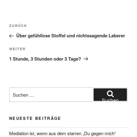
Beitragsnavigation
Vorheriger
ZURÜCK
Beitrag
Über gefühllose Stoffel und nichtssagende Laberer
Nächster
WEITER
Beitrag
1 Stunde, 3 Stunden oder 3 Tage?
Suchen
nach:
Suchen
NEUESTE BEITRÄGE
Mediation ist, wenn aus dem starren „Du gegen mich“