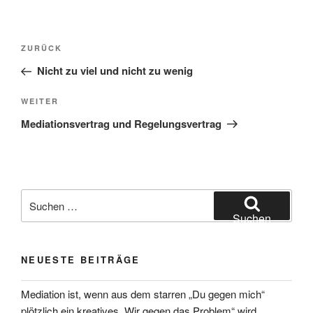
Beitragsnavigation
Vorheriger
ZURÜCK
Beitrag
Nicht zu viel und nicht zu wenig
Nächster
WEITER
Beitrag
Mediationsvertrag und Regelungsvertrag
Suchen
nach:
Suchen
NEUESTE BEITRÄGE
Mediation ist, wenn aus dem starren „Du gegen mich“
plötzlich ein kreatives „Wir gegen das Problem“ wird.