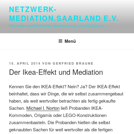
Zum
NETZWERK-
Inhalt
MEDIATION.SAARLAND E.V.
springen
Netzwerk saarländischer Mediatorinnen und Mediatoren
Menü
VERÖFFENTLICHT
15. APRIL 2014
VON
GERFRIED BRAUNE
AM
Der Ikea-Effekt und Mediation
Kennen Sie den IKEA-Effekt? Nein? Ja? Der IKEA-Effekt
beinhaltet, dass wir Dinge, die wir selbst zusammengebaut
haben, als weit wertvoller betrachten als fertig gekaufte
Sachen.
Michael I. Norton
ließ Probanden IKEA-
Kommoden, Origamis oder LEGO-Konstruktionen
zusammenbasteln. Die Probanden hielten die selbst
geknaubten Sachen für weit wertvoller als die fertigen