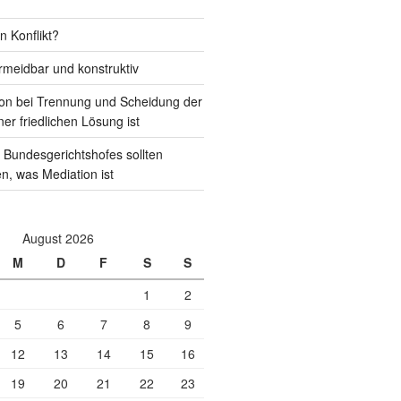
n Konflikt?
rmeidbar und konstruktiv
on bei Trennung und Scheidung der
ner friedlichen Lösung ist
 Bundesgerichtshofes sollten
en, was Mediation ist
August 2026
M
D
F
S
S
1
2
5
6
7
8
9
12
13
14
15
16
19
20
21
22
23