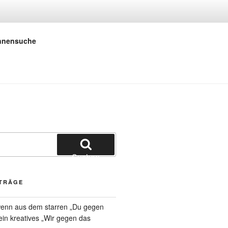
 E.V.
innensuche
Suchen
ITRÄGE
 wenn aus dem starren „Du gegen
 ein kreatives „Wir gegen das