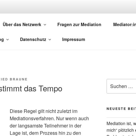
MEDIATION.SAARLAND
Über das Netzwerk
Fragen zur Mediation
Mediator:
torinnen und Mediatoren
og
Datenschutz
Impressum
IED BRAUNE
Suchen
stimmt das Tempo
nach:
NEUESTE BE
Diese Regel gilt nicht zuletzt im
Mediationsverfahren. Nur wenn auch
Mediation ist,
der langsamste Teilnehmer in der
mich“ plötzlich
Lage ist, dem Prozess hin zu den