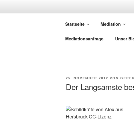
Zum
Inhalt
NETZWERK-
springen
Startseite
Mediation
Netzwerk saarländischer Media
Mediationsanfrage
Unser Bl
VERÖFFENTLICHT
25. NOVEMBER 2012
VON
GERFR
AM
Der Langsamste be