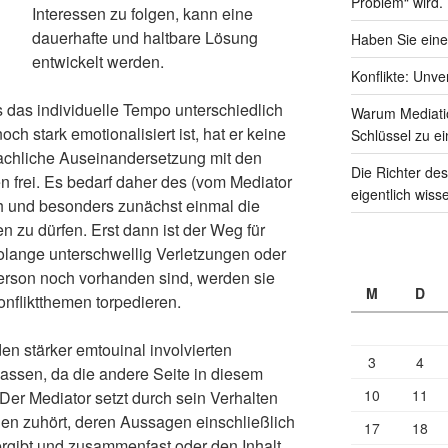
Problem“ wird.
Interessen zu folgen, kann eine
dauerhafte und haltbare Lösung
Haben Sie eine
entwickelt werden.
Konflikte: Unve
s das individuelle Tempo unterschiedlich
Warum Mediati
och stark emotionalisiert ist, hat er keine
Schlüssel zu ei
sachliche Auseinandersetzung mit den
Die Richter des
 frei. Es bedarf daher des (vom Mediator
eigentlich wiss
h und besonders zunächst einmal die
 zu dürfen. Erst dann ist der Weg für
 Solange unterschwellig Verletzungen oder
 Person noch vorhanden sind, werden sie
M
D
onfliktthemen torpedieren.
den stärker emtouinal involvierten
3
4
assen, da die andere Seite in diesem
10
11
Der Mediator setzt durch sein Verhalten
ien zuhört, deren Aussagen einschließlich
17
18
rgibt und zusammenfast oder den Inhalt