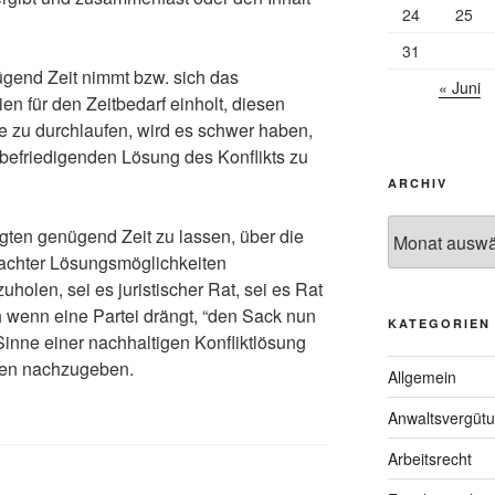
24
25
31
ügend Zeit nimmt bzw. sich das
« Juni
en für den Zeitbedarf einholt, diesen
 zu durchlaufen, wird es schwer haben,
h befriedigenden Lösung des Konflikts zu
ARCHIV
Archiv
igten genügend Zeit zu lassen, über die
achter Lösungsmöglichkeiten
olen, sei es juristischer Rat, sei es Rat
 wenn eine Partei drängt, “den Sack nun
KATEGORIEN
Sinne einer nachhaltigen Konfliktlösung
gen nachzugeben.
Allgemein
Anwaltsvergüt
Arbeitsrecht