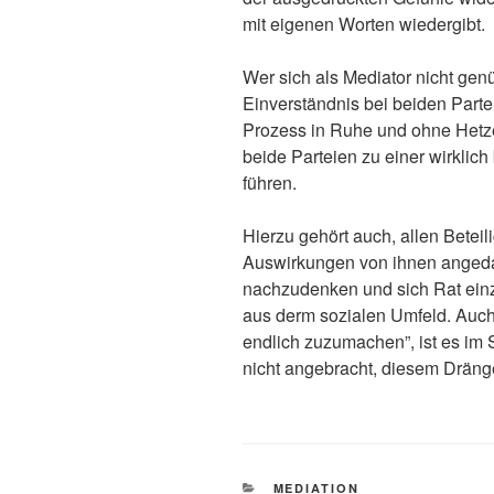
mit eigenen Worten wiedergibt.
Wer sich als Mediator nicht gen
Einverständnis bei beiden Partei
Prozess in Ruhe und ohne Hetze
beide Parteien zu einer wirklic
führen.
Hierzu gehört auch, allen Beteil
Auswirkungen von ihnen anged
nachzudenken und sich Rat einzuh
aus derm sozialen Umfeld. Auch
endlich zuzumachen”, ist es im 
nicht angebracht, diesem Drän
KATEGORIEN
MEDIATION