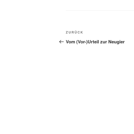
Beitragsnavigation
Vorheriger
ZURÜCK
Beitrag
Vom (Vor-)Urteil zur Neugier