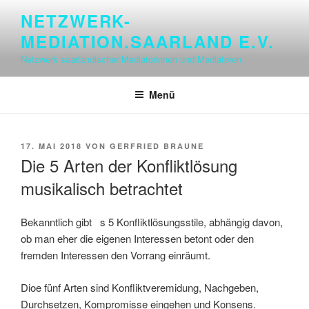
Zum
NETZWERK-
Inhalt
MEDIATION.SAARLAND E.V.
springen
Netzwerk saarländischer Mediatorinnen und Mediatoren
Menü
VERÖFFENTLICHT
17. MAI 2018
VON
GERFRIED BRAUNE
AM
Die 5 Arten der Konfliktlösung
musikalisch betrachtet
Bekanntlich gibt e
s 5 Konfliktlösungsstile, abhängig davon,
ob man eher die eigenen Interessen betont oder den
fremden Interessen den Vorrang einräumt.
Dioe fünf Arten sind Konfliktveremidung, Nachgeben,
Durchsetzen, Kompromisse eingehen und Konsens.