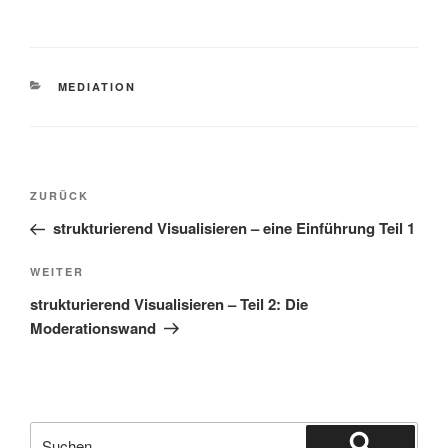
KATEGORIEN
MEDIATION
Beitragsnavigation
Vorheriger
ZURÜCK
Beitrag
strukturierend Visualisieren – eine Einführung Teil 1
Nächster
WEITER
Beitrag
strukturierend Visualisieren – Teil 2: Die
Moderationswand
Suchen