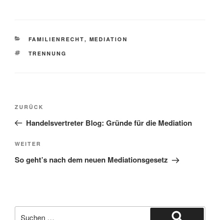
KATEGORIEN
FAMILIENRECHT
,
MEDIATION
SCHLAGWÖRTER
TRENNUNG
Beitragsnavigation
Vorheriger
ZURÜCK
Beitrag
Handelsvertreter Blog: Gründe für die Mediation
Nächster
WEITER
Beitrag
So geht’s nach dem neuen Mediationsgesetz
Suchen