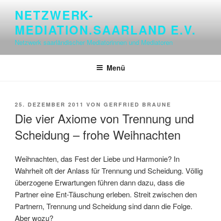
Zum
NETZWERK-
Inhalt
MEDIATION.SAARLAND E.V.
springen
Netzwerk saarländischer Mediatorinnen und Mediatoren
Menü
VERÖFFENTLICHT
25. DEZEMBER 2011
VON
GERFRIED BRAUNE
AM
Die vier Axiome von Trennung und
Scheidung – frohe Weihnachten
Weihnachten, das Fest der Liebe und Harmonie? In
Wahrheit oft der Anlass für Trennung und Scheidung. Völlig
überzogene Erwartungen führen dann dazu, dass die
Partner eine Ent-Täuschung erleben. Streit zwischen den
Partnern, Trennung und Scheidung sind dann die Folge.
Aber wozu?