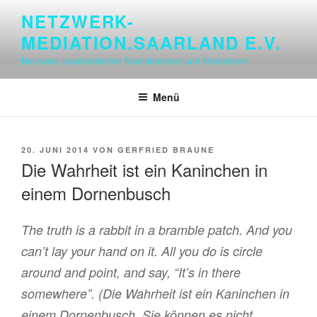
Zum
NETZWERK-
Inhalt
MEDIATION.SAARLAND E.V.
springen
Netzwerk saarländischer Mediatorinnen und Mediatoren
Menü
VERÖFFENTLICHT
20. JUNI 2014
VON
GERFRIED BRAUNE
AM
Die Wahrheit ist ein Kaninchen in
einem Dornenbusch
The truth is a rabbit in a bramble patch. And you
can’t lay your hand on it. All you do is circle
around and point, and say, “It’s in there
somewhere”. (Die Wahrheit ist ein Kaninchen in
einem Dornenbusch. Sie können es nicht