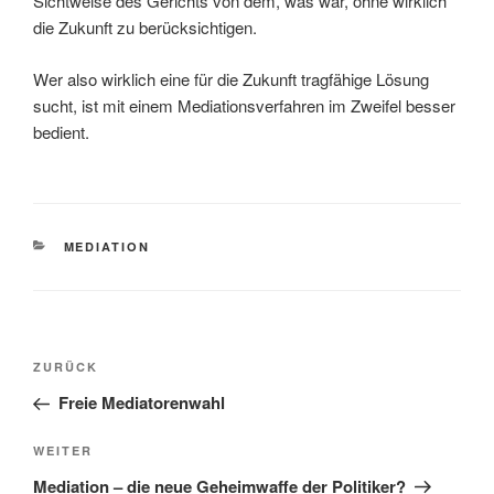
Sichtweise des Gerichts von dem, was war, ohne wirklich
die Zukunft zu berücksichtigen.
Wer also wirklich eine für die Zukunft tragfähige Lösung
sucht, ist mit einem Mediationsverfahren im Zweifel besser
bedient.
KATEGORIEN
MEDIATION
Beitragsnavigation
Vorheriger
ZURÜCK
Beitrag
Freie Mediatorenwahl
Nächster
WEITER
Beitrag
Mediation – die neue Geheimwaffe der Politiker?