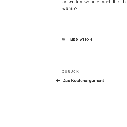
antworten, wenn er nach Ihrer 
würde?
KATEGORIEN
MEDIATION
Beitragsnavigation
Vorheriger
ZURÜCK
Beitrag
Das Kostenargument