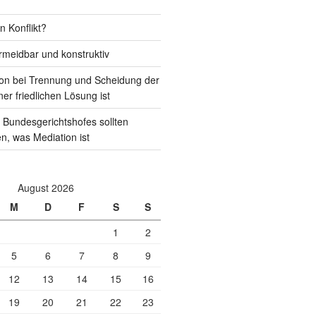
n Konflikt?
rmeidbar und konstruktiv
on bei Trennung und Scheidung der
ner friedlichen Lösung ist
 Bundesgerichtshofes sollten
en, was Mediation ist
August 2026
M
D
F
S
S
1
2
5
6
7
8
9
12
13
14
15
16
19
20
21
22
23