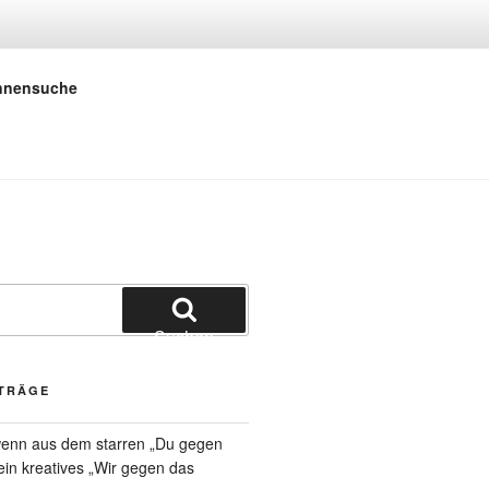
 E.V.
innensuche
Suchen
ITRÄGE
 wenn aus dem starren „Du gegen
 ein kreatives „Wir gegen das