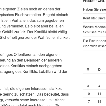
Problem“ wird.
en eigenen Zielen noch an denen der
Haben Sie eine
typisches Fluchtverhalten. Er geht einfach
Konflikte: Unve
ist ein Verhalten, das zum gegebenen
ng vermeidet. Es bleibt aber bei allen
Warum Mediati
s Gefühl zurück: Der Konflikt bleibt völlig
Schlüssel zu ei
 Sicherheit grenzender Wahrscheinlichkeit
Die Richter des
eigentlich wiss
 geringes Orientieren an den eigenen
tierung an den Belangen der anderen
 eines Konflikts einfach nachgegeben.
M
D
ragung des Konflikts. Letztlich wird der
3
4
n ist, die eigenen Interessen stark zu
10
11
e gering zu schätzen. Das bedeutet, dass
gt, versucht seine Interessen mit Macht
17
18
ktlösung erfolgt auch hier nicht. Die