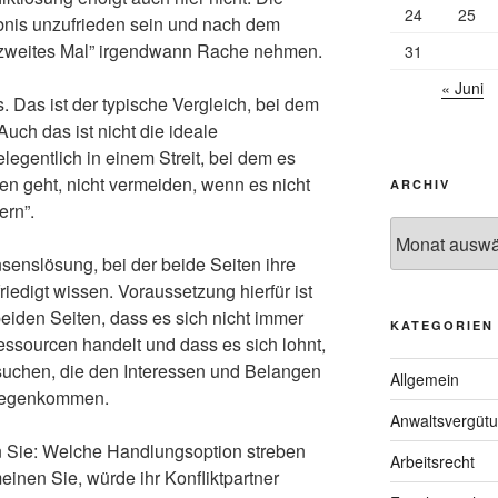
24
25
bnis unzufrieden sein und nach dem
in zweites Mal” irgendwann Rache nehmen.
31
« Juni
s. Das ist der typische Vergleich, bei dem
uch das ist nicht die ideale
elegentlich in einem Streit, bei dem es
n geht, nicht vermeiden, wenn es nicht
ARCHIV
ern”.
Archiv
onsenslösung, bei der beide Seiten ihre
iedigt wissen. Voraussetzung hierfür ist
eiden Seiten, dass es sich nicht immer
KATEGORIEN
ssourcen handelt und dass es sich lohnt,
chen, die den Interessen und Belangen
Allgemein
tgegenkommen.
Anwaltsvergüt
n Sie: Welche Handlungsoption streben
Arbeitsrecht
inen Sie, würde ihr Konfliktpartner