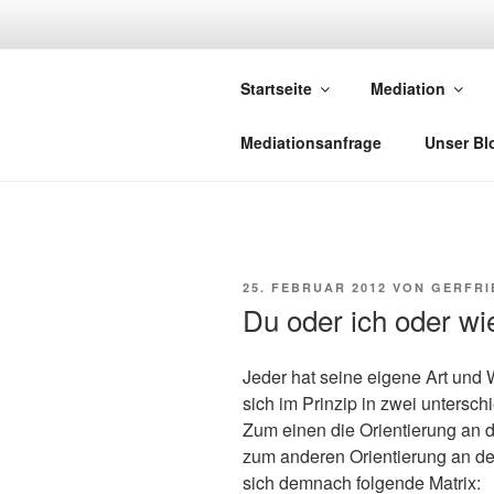
Zum
Inhalt
NETZWERK-
springen
Startseite
Mediation
Netzwerk saarländischer Media
Mediationsanfrage
Unser Bl
VERÖFFENTLICHT
25. FEBRUAR 2012
VON
GERFRI
AM
Du oder ich oder wi
Jeder hat seine eigene Art und 
sich im Prinzip in zwei unters
Zum einen die Orientierung an 
zum anderen Orientierung an den
sich demnach folgende Matrix: