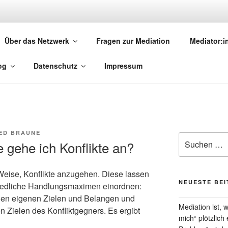
MEDIATION.SAARLAND
Über das Netzwerk
Fragen zur Mediation
Mediator:
torinnen und Mediatoren
og
Datenschutz
Impressum
ED BRAUNE
Suchen
e gehe ich Konflikte an?
nach:
Weise, Konflikte anzugehen. Diese lassen
NEUESTE BE
chiedliche Handlungsmaximen einordnen:
den eigenen Zielen und Belangen und
Mediation ist,
 Zielen des Konfliktgegners. Es ergibt
mich“ plötzlich