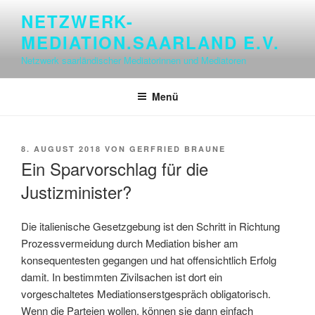
Zum
NETZWERK-
Inhalt
MEDIATION.SAARLAND E.V.
springen
Netzwerk saarländischer Mediatorinnen und Mediatoren
Menü
VERÖFFENTLICHT
8. AUGUST 2018
VON
GERFRIED BRAUNE
AM
Ein Sparvorschlag für die
Justizminister?
Die italienische Gesetzgebung ist den Schritt in Richtung
Prozessvermeidung durch Mediation bisher am
konsequentesten gegangen und hat offensichtlich Erfolg
damit. In bestimmten Zivilsachen ist dort ein
vorgeschaltetes Mediationserstgespräch obligatorisch.
Wenn die Parteien wollen, können sie dann einfach