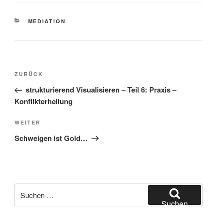
KATEGORIEN
MEDIATION
Beitragsnavigation
Vorheriger
ZURÜCK
Beitrag
strukturierend Visualisieren – Teil 6: Praxis –
Konflikterhellung
Nächster
WEITER
Beitrag
Schweigen ist Gold…
Suchen
nach:
Suchen