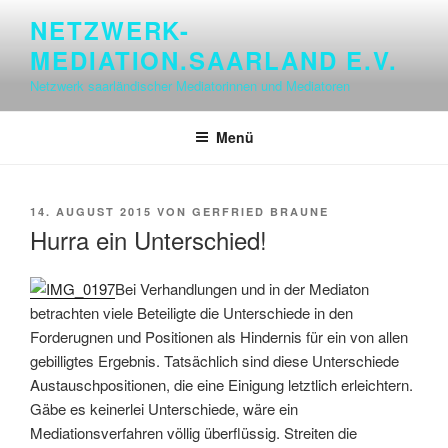
Zum
NETZWERK-
Inhalt
MEDIATION.SAARLAND E.V.
springen
Netzwerk saarländischer Mediatorinnen und Mediatoren
Menü
VERÖFFENTLICHT
14. AUGUST 2015
VON
GERFRIED BRAUNE
AM
Hurra ein Unterschied!
Bei Verhandlungen und in der Mediaton
betrachten viele Beteiligte die Unterschiede in den
Forderugnen und Positionen als Hindernis für ein von allen
gebilligtes Ergebnis. Tatsächlich sind diese Unterschiede
Austauschpositionen, die eine Einigung letztlich erleichtern.
Gäbe es keinerlei Unterschiede, wäre ein
Mediationsverfahren völlig überflüssig. Streiten die