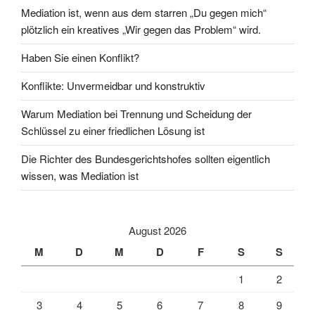
Mediation ist, wenn aus dem starren „Du gegen mich“
plötzlich ein kreatives „Wir gegen das Problem“ wird.
Haben Sie einen Konflikt?
Konflikte: Unvermeidbar und konstruktiv
Warum Mediation bei Trennung und Scheidung der
Schlüssel zu einer friedlichen Lösung ist
Die Richter des Bundesgerichtshofes sollten eigentlich
wissen, was Mediation ist
August 2026
M
D
M
D
F
S
S
1
2
3
4
5
6
7
8
9