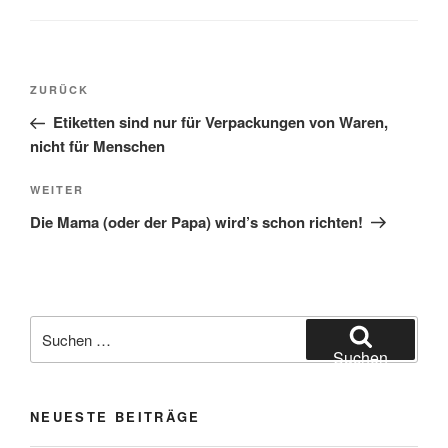
Beitragsnavigation
Vorheriger
ZURÜCK
Beitrag
Etiketten sind nur für Verpackungen von Waren,
nicht für Menschen
Nächster
WEITER
Beitrag
Die Mama (oder der Papa) wird’s schon richten!
Suchen
nach:
Suchen
NEUESTE BEITRÄGE