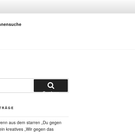
 E.V.
innensuche
Suchen
ITRÄGE
 wenn aus dem starren „Du gegen
 ein kreatives „Wir gegen das