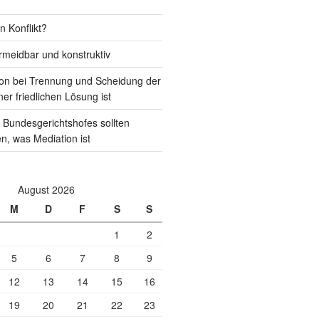
n Konflikt?
rmeidbar und konstruktiv
on bei Trennung und Scheidung der
ner friedlichen Lösung ist
 Bundesgerichtshofes sollten
en, was Mediation ist
August 2026
M
D
F
S
S
1
2
5
6
7
8
9
12
13
14
15
16
19
20
21
22
23