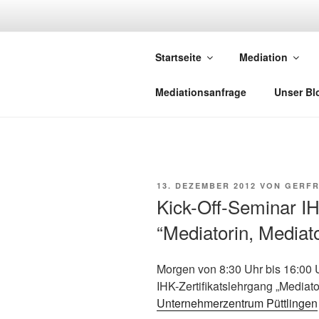
Zum
Inhalt
NETZWERK-
springen
Startseite
Mediation
Netzwerk saarländischer Media
Mediationsanfrage
Unser Bl
VERÖFFENTLICHT
13. DEZEMBER 2012
VON
GERFR
AM
Kick-Off-Seminar IH
“Mediatorin, Media
Morgen von 8:30 Uhr bis 16:00 U
IHK-Zertifikatslehrgang „Mediat
Unternehmerzentrum Püttlingen