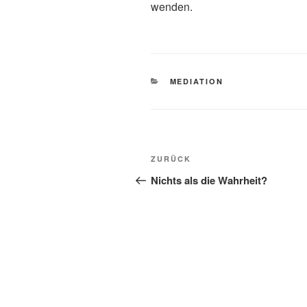
wenden.
KATEGORIEN
MEDIATION
Beitragsnavigation
Vorheriger
ZURÜCK
Beitrag
Nichts als die Wahrheit?