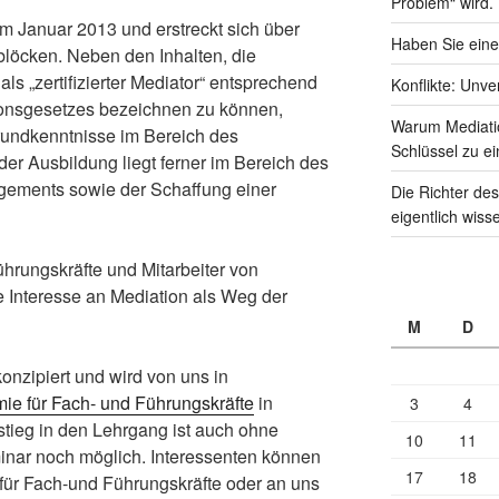
Problem“ wird.
im Januar 2013 und erstreckt sich über
Haben Sie eine
löcken. Neben den Inhalten, die
 als „zertifizierter Mediator“ entsprechend
Konflikte: Unve
onsgesetzes bezeichnen zu können,
Warum Mediati
rundkenntnisse im Bereich des
Schlüssel zu ei
der Ausbildung liegt ferner im Bereich des
agements sowie der Schaffung einer
Die Richter des
eigentlich wiss
hrungskräfte und Mitarbeiter von
Interesse an Mediation als Weg der
M
D
nzipiert und wird von uns in
ie für Fach- und Führungskräfte
in
3
4
nstieg in den Lehrgang ist auch ohne
10
11
nar noch möglich. Interessenten können
17
18
für Fach-und Führungskräfte oder an uns