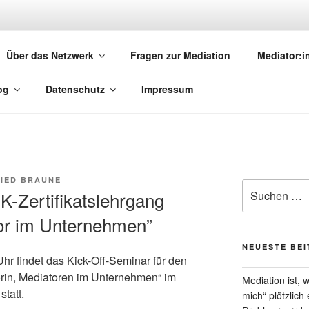
MEDIATION.SAARLAND
Über das Netzwerk
Fragen zur Mediation
Mediator:
torinnen und Mediatoren
og
Datenschutz
Impressum
IED BRAUNE
Suchen
K-Zertifikatslehrgang
nach:
tor im Unternehmen”
NEUESTE BE
hr findet das Kick-Off-Seminar für den
orin, Mediatoren im Unternehmen“ im
Mediation ist,
statt.
mich“ plötzlich