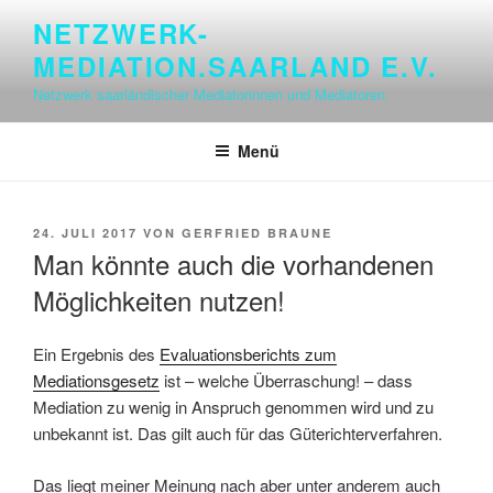
Zum
NETZWERK-
Inhalt
MEDIATION.SAARLAND E.V.
springen
Netzwerk saarländischer Mediatorinnen und Mediatoren
Menü
VERÖFFENTLICHT
24. JULI 2017
VON
GERFRIED BRAUNE
AM
Man könnte auch die vorhandenen
Möglichkeiten nutzen!
Ein Ergebnis des
Evaluationsberichts zum
Mediationsgesetz
ist – welche Überraschung! – dass
Mediation zu wenig in Anspruch genommen wird und zu
unbekannt ist. Das gilt auch für das Güterichterverfahren.
Das liegt meiner Meinung nach aber unter anderem auch