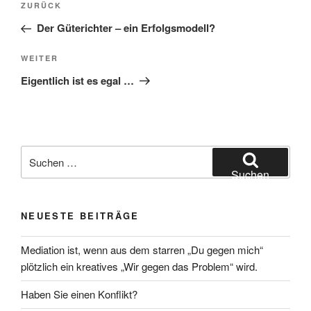
Vorheriger
ZURÜCK
Beitrag
Der Güterichter – ein Erfolgsmodell?
Nächster
WEITER
Beitrag
Eigentlich ist es egal …
Suchen
nach:
Suchen
NEUESTE BEITRÄGE
Mediation ist, wenn aus dem starren „Du gegen mich“
plötzlich ein kreatives „Wir gegen das Problem“ wird.
Haben Sie einen Konflikt?