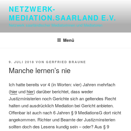
Zum
NETZWERK-
Inhalt
MEDIATION.SAARLAND E.V.
springen
Netzwerk saarländischer Mediatorinnen und Mediatoren
Menü
VERÖFFENTLICHT
9. JULI 2018
VON
GERFRIED BRAUNE
AM
Manche lernen’s nie
Ich hatte bereits vor 4 (in Worten: vier) Jahren mehrfach
(
hier
und
hier
) darüber berichtet, dass weder
Justizministerien noch Gerichte sich an geltendes Recht
halten und ausdrücklich Mediation bei Gericht anbieten.
Offenbar ist auch nach 6 Jahren § 9 MediationsG dort nicht
angekommen. Richter und Beamte der Justizminsterien
sollten doch des Lesens kundig sein – oder?
Aus § 9