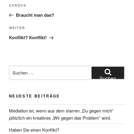
Beitragsnavigation
Vorheriger
ZURÜCK
Beitrag
Braucht man das?
Nächster
WEITER
Beitrag
Konflikt? Konflikt!
Suchen
nach:
Suchen
NEUESTE BEITRÄGE
Mediation ist, wenn aus dem starren „Du gegen mich“
plötzlich ein kreatives „Wir gegen das Problem“ wird.
Haben Sie einen Konflikt?