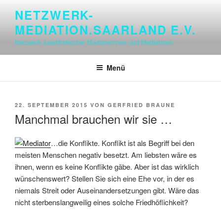
Zum
NETZWERK-
Inhalt
MEDIATION.SAARLAND E.V.
springen
Netzwerk saarländischer Mediatorinnen und Mediatoren
Menü
VERÖFFENTLICHT
22. SEPTEMBER 2015
VON
GERFRIED BRAUNE
AM
Manchmal brauchen wir sie …
…die Konflikte. Konflikt ist als Begriff bei den
meisten Menschen negativ besetzt. Am liebsten wäre es
ihnen, wenn es keine Konflikte gäbe. Aber ist das wirklich
wünschenswert? Stellen Sie sich eine Ehe vor, in der es
niemals Streit oder Auseinandersetzungen gibt. Wäre das
nicht sterbenslangweilig eines solche Friedhöflichkeit?