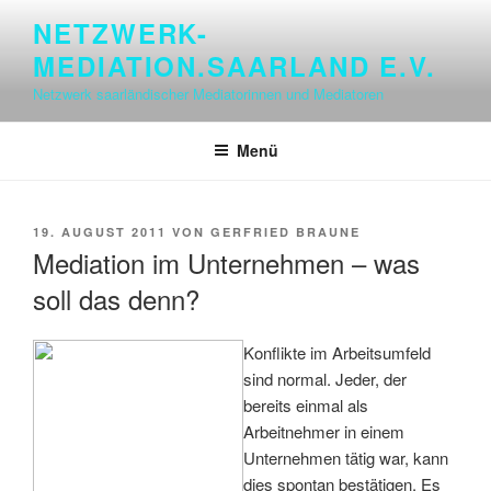
Zum
NETZWERK-
Inhalt
MEDIATION.SAARLAND E.V.
springen
Netzwerk saarländischer Mediatorinnen und Mediatoren
Menü
VERÖFFENTLICHT
19. AUGUST 2011
VON
GERFRIED BRAUNE
AM
Mediation im Unternehmen – was
soll das denn?
Konflikte im Arbeitsumfeld
sind normal. Jeder, der
bereits einmal als
Arbeitnehmer in einem
Unternehmen tätig war, kann
dies spontan bestätigen. Es