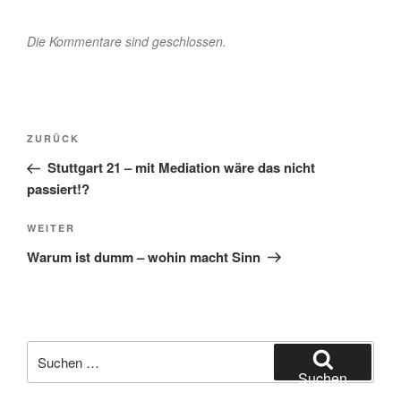
Die Kommentare sind geschlossen.
Beitragsnavigation
Vorheriger
ZURÜCK
Beitrag
Stuttgart 21 – mit Mediation wäre das nicht
passiert!?
Nächster
WEITER
Beitrag
Warum ist dumm – wohin macht Sinn
Suchen
nach:
Suchen