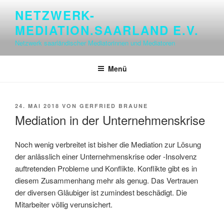
Zum
NETZWERK-
Inhalt
MEDIATION.SAARLAND E.V.
springen
Netzwerk saarländischer Mediatorinnen und Mediatoren
Menü
VERÖFFENTLICHT
24. MAI 2018
VON
GERFRIED BRAUNE
AM
Mediation in der Unternehmenskrise
Noch wenig verbreitet ist bisher die Mediation zur Lösung
der anlässlich einer Unternehmenskrise oder -Insolvenz
auftretenden Probleme und Konflikte. Konflikte gibt es in
diesem Zusammenhang mehr als genug. Das Vertrauen
der diversen Gläubiger ist zumindest beschädigt. Die
Mitarbeiter völlig verunsichert.