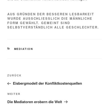
AUS GRÜNDEN DER BESSEREN LESBARKEIT
WURDE AUSSCHLIESSLICH DIE MÄNNLICHE F
ORM GEWÄHLT. GEMEINT SIND S
ELBSTVERSTÄNDLICH ALLE GESCHLECHTER.
KATEGORIEN
MEDIATION
Beitragsnavigation
Vorheriger
ZURÜCK
Beitrag
Eisbergmodell der Konfliktkostenquellen
Nächster
WEITER
Beitrag
Die Mediatoren erobern die Welt