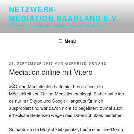
Zum
NETZWERK-
Inhalt
MEDIATION.SAARLAND E.V.
springen
Netzwerk saarländischer Mediatorinnen und Mediatoren
Menü
VERÖFFENTLICHT
29. SEPTEMBER 2015
VON
GERFRIED BRAUNE
AM
Mediation online mit Vitero
Ich hatte
hier
bereits über die
Möglichkeit von Online-Mediation gebloggt. Bisher hatte ich
es nur mit Skype und Google-Hangouts für mich
ausprobiert und war davon nicht so begeistert, zumal auch
erhebliche Bedenken wegen des Datenschutzes bestehen.
So habe ich die Möglichkeit genutzt, heute eine Live-Demo