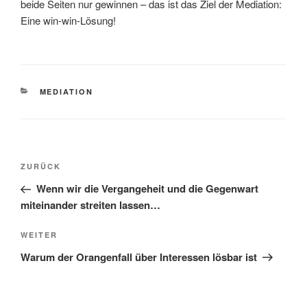
beide Seiten nur gewinnen – das ist das Ziel der Mediation:
Eine win-win-Lösung!
KATEGORIEN
MEDIATION
Beitragsnavigation
Vorheriger
ZURÜCK
Beitrag
Wenn wir die Vergangeheit und die Gegenwart
miteinander streiten lassen…
Nächster
WEITER
Beitrag
Warum der Orangenfall über Interessen lösbar ist