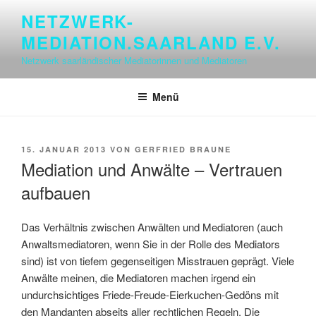
Zum
NETZWERK-
Inhalt
MEDIATION.SAARLAND E.V.
springen
Netzwerk saarländischer Mediatorinnen und Mediatoren
Menü
VERÖFFENTLICHT
15. JANUAR 2013
VON
GERFRIED BRAUNE
AM
Mediation und Anwälte – Vertrauen
aufbauen
Das Verhältnis zwischen Anwälten und Mediatoren (auch
Anwaltsmediatoren, wenn Sie in der Rolle des Mediators
sind) ist von tiefem gegenseitigen Misstrauen geprägt. Viele
Anwälte meinen, die Mediatoren machen irgend ein
undurchsichtiges Friede-Freude-Eierkuchen-Gedöns mit
den Mandanten abseits aller rechtlichen Regeln. Die