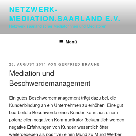
Zum
NETZWERK-
Inhalt
MEDIATION.SAARLAND E.V.
springen
Netzwerk saarländischer Mediatorinnen und Mediatoren
Menü
VERÖFFENTLICHT
25. AUGUST 2014
VON
GERFRIED BRAUNE
AM
Mediation und
Beschwerdemanagement
Ein gutes Beschwerdemanagement trägt dazu bei, die
Kundenbindung an ein Unternehmen zu erhöhen. Eine gut
bearbeitete Beschwerde eines Kunden kann aus einem
potenziellen negativen Kommunikator (bekanntlich werden
negative Erfahrungen von Kunden wesentlich öfter
weitergegeben als positive) einen Mund zu Mund Werber