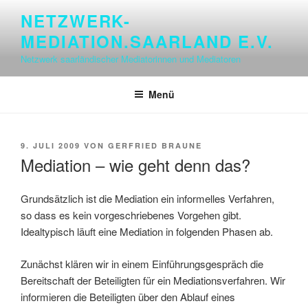
Zum
NETZWERK-
Inhalt
MEDIATION.SAARLAND E.V.
springen
Netzwerk saarländischer Mediatorinnen und Mediatoren
Menü
VERÖFFENTLICHT
9. JULI 2009
VON
GERFRIED BRAUNE
AM
Mediation – wie geht denn das?
Grundsätzlich ist die Mediation ein informelles Verfahren,
so dass es kein vorgeschriebenes Vorgehen gibt.
Idealtypisch läuft eine Mediation in folgenden Phasen ab.
Zunächst klären wir in einem Einführungsgespräch die
Bereitschaft der Beteiligten für ein Mediationsverfahren. Wir
informieren die Beteiligten über den Ablauf eines