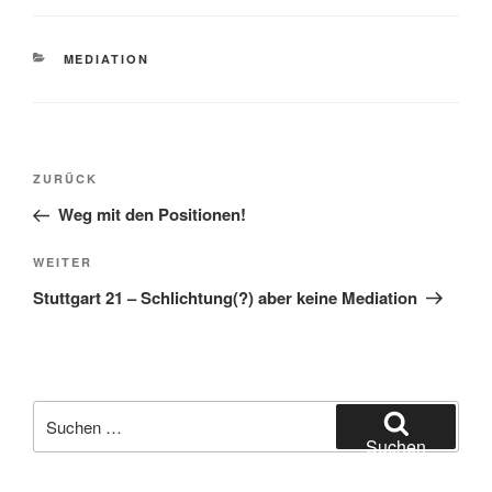
KATEGORIEN
MEDIATION
Beitragsnavigation
Vorheriger
ZURÜCK
Beitrag
Weg mit den Positionen!
Nächster
WEITER
Beitrag
Stuttgart 21 – Schlichtung(?) aber keine Mediation
Suchen
nach:
Suchen