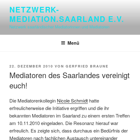
Zum
NETZWERK-
Inhalt
MEDIATION.SAARLAND E.V.
springen
Netzwerk saarländischer Mediatorinnen und Mediatoren
Menü
VERÖFFENTLICHT
22. DEZEMBER 2010
VON
GERFRIED BRAUNE
AM
Mediatoren des Saarlandes vereinigt
euch!
Die Mediatorenkollegin
Nicole Schmidt
hatte
erfreulicherweise die Initiative ergriffen und die ihr
bekannten Mediatoren im Saarland zu einem ersten Treffen
am 10.11.2010 eingeladen. Die Resonanz hierauf war
erfreulich. Es zeigte sich, dass durchaus ein Bedürfnis der
Mediatoren nach fachlichen Austausch untereinander