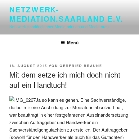
Zum
NETZWERK-
Inhalt
MEDIATION.SAARLAND E.V.
springen
Netzwerk saarländischer Mediatorinnen und Mediatoren
Menü
VERÖFFENTLICHT
18. AUGUST 2015
VON
GERFRIED BRAUNE
AM
Mit dem setze ich mich doch nicht
auf ein Handtuch!
Ja so kann es gehen. Eine Sachverständige,
die bei mir eine Ausbildung zur Mediatorin absolviert hat,
war beauftragt in einer festgefahrenen Auseinandersetzung
zwischen Auftraggeber und Handwerker ein
Sachverständigengutachten zu erstellen. Der Auftraggeber
(sowohl für den Handwerker als auch für das Gutachten)