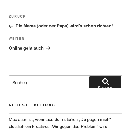
Beitragsnavigation
Vorheriger
ZURÜCK
Beitrag
Die Mama (oder der Papa) wird’s schon richten!
Nächster
WEITER
Beitrag
Online geht auch
Suchen
nach:
Suchen
NEUESTE BEITRÄGE
Mediation ist, wenn aus dem starren „Du gegen mich“
plötzlich ein kreatives „Wir gegen das Problem“ wird.