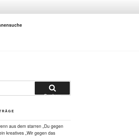
 E.V.
innensuche
Suchen
ITRÄGE
 wenn aus dem starren „Du gegen
 ein kreatives „Wir gegen das