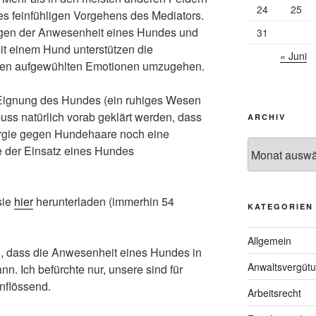
24
25
nes feinfühligen Vorgehens des Mediators.
gen der Anwesenheit eines Hundes und
31
it einem Hund unterstützen die
« Juni
hren aufgewühlten Emotionen umzugehen.
e Eignung des Hundes (ein ruhiges Wesen
muss natürlich vorab geklärt werden, dass
ARCHIV
ergie gegen Hundehaare noch eine
Archiv
 der Einsatz eines Hundes
sie
hier
herunterladen (immerhin 54
KATEGORIEN
Allgemein
n, dass die Anwesenheit eines Hundes in
Anwaltsvergüt
nn. Ich befürchte nur, unsere sind für
nflössend.
Arbeitsrecht