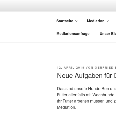
Zum
Inhalt
NETZWERK-
springen
Startseite
Mediation
Netzwerk saarländischer Media
Mediationsanfrage
Unser Bl
VERÖFFENTLICHT
12. APRIL 2018
VON
GERFRIED
AM
Neue Aufgaben für 
Da
s sind unsere Hunde Ben und 
Futter allenfalls mit Wachhundau
ihr Futter arbeiten müssen und z
Mediation.