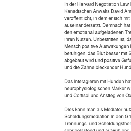
In der Harvard Negotiation Law 
Kanadischen Anwalts David Ant
veröffentlicht, in dem er sich m
auseinandersetzt. Demnach hat 
den emotianal aufgeladenen T
ihren Nutzen. Unbestritten ist, 
Mensch positive Auswirkungen ha
beruhigen, das Blut besser mit 
abgebaut wird und positive Gefüh
und die Zähne bleckender Hund f
Das Interagieren mit Hunden ha
neurophysiologischen Marker wi
und Cortisol und Anstieg von O
Dies kann man als Mediator nut
Scheidungsmediation in den Gri
Trennungs- und Scheidungsthemen
sehr belastend und aufwühlend.