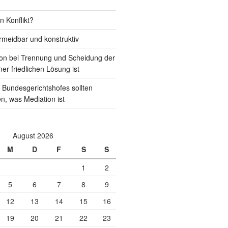
n Konflikt?
rmeidbar und konstruktiv
on bei Trennung und Scheidung der
ner friedlichen Lösung ist
 Bundesgerichtshofes sollten
en, was Mediation ist
August 2026
M
D
F
S
S
1
2
5
6
7
8
9
12
13
14
15
16
19
20
21
22
23