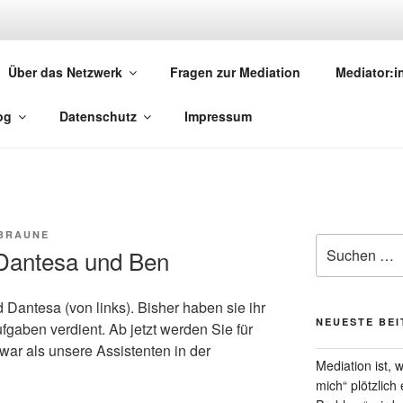
MEDIATION.SAARLAND
Über das Netzwerk
Fragen zur Mediation
Mediator:
torinnen und Mediatoren
og
Datenschutz
Impressum
 BRAUNE
Suchen
Dantesa und Ben
nach:
Dantesa (von links). Bisher haben sie ihr
NEUESTE BE
fgaben verdient. Ab jetzt werden Sie für
war als unsere Assistenten in der
Mediation ist,
mich“ plötzlich