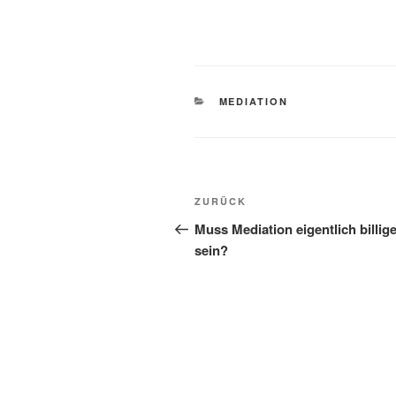
KATEGORIEN
MEDIATION
Beitragsnavigation
Vorheriger
ZURÜCK
Beitrag
Muss Mediation eigentlich billig
sein?