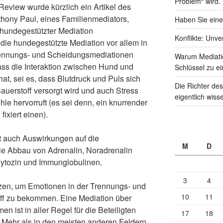
Problem“ wird.
Review wurde kürzlich ein Artikel des
hony Paul, eines Familienmediators,
Haben Sie eine
it hundegestützter Mediation
Konflikte: Unve
die hundegestützte Mediation vor allem in
rennungs- und Scheidungsmediationen
Warum Mediati
dass die Interaktion zwischen Hund und
Schlüssel zu ei
t, sei es, dass Blutdruck und Puls sich
Die Richter des
Sauerstoff versorgt wird und auch Stress
eigentlich wiss
le hervorruft (es sei denn, ein knurrender
ixiert einen).
t auch Auswirkungen auf die
M
D
e Abbau von Adrenalin, Noradrenalin
xytozin und Immunglobulinen.
3
4
zen, um Emotionen in der Trennungs- und
10
11
ff zu bekommen. Eine Mediation über
 ist in aller Regel für die Beteiligten
17
18
 Mehr als in den meisten anderen Feldern