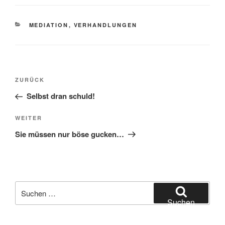
KATEGORIEN
MEDIATION
,
VERHANDLUNGEN
Beitragsnavigation
Vorheriger
ZURÜCK
Beitrag
Selbst dran schuld!
Nächster
WEITER
Beitrag
Sie müssen nur böse gucken…
Suchen
nach:
Suchen