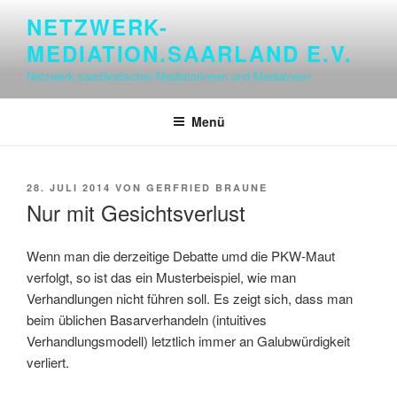
Zum
NETZWERK-
Inhalt
MEDIATION.SAARLAND E.V.
springen
Netzwerk saarländischer Mediatorinnen und Mediatoren
Menü
VERÖFFENTLICHT
28. JULI 2014
VON
GERFRIED BRAUNE
AM
Nur mit Gesichtsverlust
Wenn man die derzeitige Debatte umd die PKW-Maut
verfolgt, so ist das ein Musterbeispiel, wie man
Verhandlungen nicht führen soll. Es zeigt sich, dass man
beim üblichen Basarverhandeln (intuitives
Verhandlungsmodell) letztlich immer an Galubwürdigkeit
verliert.