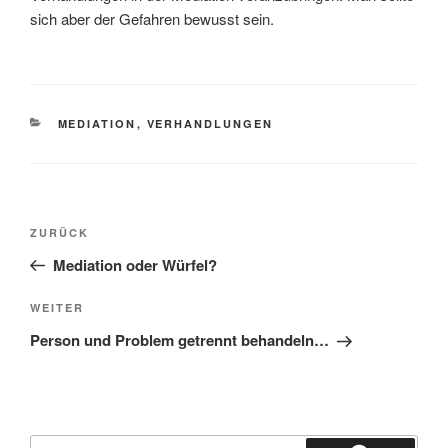
sich aber der Gefahren bewusst sein.
KATEGORIEN
MEDIATION
,
VERHANDLUNGEN
Beitragsnavigation
Vorheriger
ZURÜCK
Beitrag
Mediation oder Würfel?
Nächster
WEITER
Beitrag
Person und Problem getrennt behandeln…
Suchen