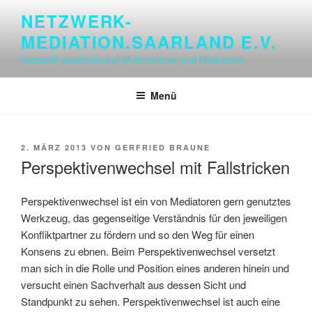
Zum
NETZWERK-
Inhalt
MEDIATION.SAARLAND E.V.
springen
Netzwerk saarländischer Mediatorinnen und Mediatoren
Menü
VERÖFFENTLICHT
2. MÄRZ 2013
VON
GERFRIED BRAUNE
AM
Perspektivenwechsel mit Fallstricken
Perspektivenwechsel ist ein von Mediatoren gern genutztes
Werkzeug, das gegenseitige Verständnis für den jeweiligen
Konfliktpartner zu fördern und so den Weg für einen
Konsens zu ebnen. Beim Perspektivenwechsel versetzt
man sich in die Rolle und Position eines anderen hinein und
versucht einen Sachverhalt aus dessen Sicht und
Standpunkt zu sehen. Perspektivenwechsel ist auch eine