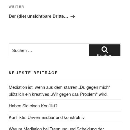
Nächster
WEITER
Beitrag
Der (die) unsichtbare Dritte…
Suchen
nach:
Suchen
NEUESTE BEITRÄGE
Mediation ist, wenn aus dem starren „Du gegen mich“
plötzlich ein kreatives „Wir gegen das Problem“ wird.
Haben Sie einen Konflikt?
Konflikte: Unvermeidbar und konstruktiv
Warum Mediation bei Trennung und Scheidung der