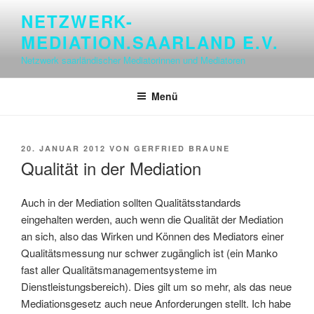
Zum
NETZWERK-
Inhalt
MEDIATION.SAARLAND E.V.
springen
Netzwerk saarländischer Mediatorinnen und Mediatoren
Menü
VERÖFFENTLICHT
20. JANUAR 2012
VON
GERFRIED BRAUNE
AM
Qualität in der Mediation
Auch in der Mediation sollten Qualitätsstandards
eingehalten werden, auch wenn die Qualität der Mediation
an sich, also das Wirken und Können des Mediators einer
Qualitätsmessung nur schwer zugänglich ist (ein Manko
fast aller Qualitätsmanagementsysteme im
Dienstleistungsbereich). Dies gilt um so mehr, als das neue
Mediationsgesetz auch neue Anforderungen stellt. Ich habe