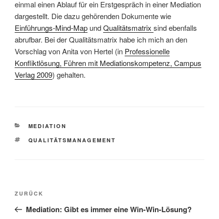
einmal einen Ablauf für ein Erstgespräch in einer Mediation
dargestellt. Die dazu gehörenden Dokumente wie
Einführungs-Mind-Map
und
Qualitätsmatrix
sind ebenfalls
abrufbar. Bei der Qualitätsmatrix habe ich mich an den
Vorschlag von Anita von Hertel (in
Professionelle
Konfliktlösung, Führen mit Mediationskompetenz, Campus
Verlag 2009
) gehalten.
KATEGORIEN
MEDIATION
SCHLAGWÖRTER
QUALITÄTSMANAGEMENT
Beitragsnavigation
Vorheriger
ZURÜCK
Beitrag
Mediation: Gibt es immer eine Win-Win-Lösung?