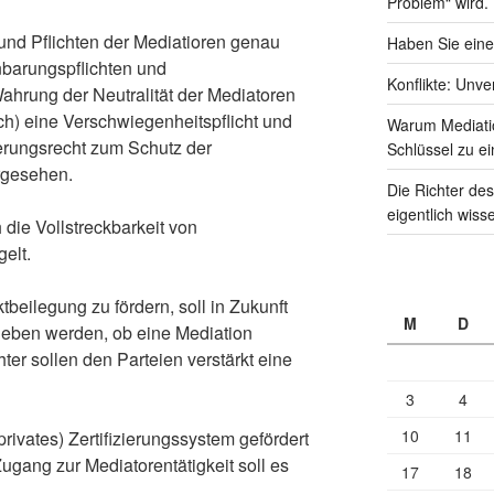
Problem“ wird.
und Pflichten der Mediatioren genau
Haben Sie eine
enbarungspflichten und
Konflikte: Unve
ahrung der Neutralität der Mediatoren
ich) eine Verschwiegenheitspflicht und
Warum Mediati
erungsrecht zum Schutz der
Schlüssel zu ei
orgesehen.
Die Richter des
eigentlich wiss
 die Vollstreckbarkeit von
elt.
tbeilegung zu fördern, soll in Zukunft
M
D
egeben werden, ob eine Mediation
ter sollen den Parteien verstärkt eine
3
4
10
11
privates) Zertifizierungssystem gefördert
gang zur Mediatorentätigkeit soll es
17
18