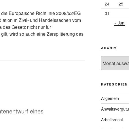
24
25
h die Europäische Richtlinie 2008/52/EG
31
iation in Zivil- und Handelssachen vom
« Juni
 das Gesetz nicht nur für
ilt, wird so auch eine Zersplitterung des
ARCHIV
Archiv
KATEGORIEN
Allgemein
Anwaltsvergüt
ntenentwurf eines
Arbeitsrecht