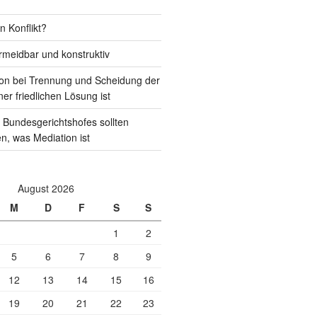
n Konflikt?
rmeidbar und konstruktiv
on bei Trennung und Scheidung der
ner friedlichen Lösung ist
 Bundesgerichtshofes sollten
en, was Mediation ist
August 2026
M
D
F
S
S
1
2
5
6
7
8
9
12
13
14
15
16
19
20
21
22
23