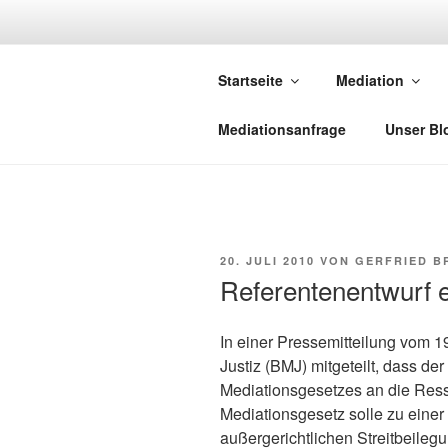
Zum
Inhalt
NETZWERK-
springen
Startseite
Mediation
Netzwerk saarländischer Media
Mediationsanfrage
Unser Bl
VERÖFFENTLICHT
20. JULI 2010
VON
GERFRIED B
AM
Referentenentwurf 
In einer Pressemitteilung vom 
Justiz (BMJ) mitgeteilt, dass de
Mediationsgesetzes an die Ress
Mediationsgesetz solle zu einer
außergerichtlichen Streitbeilegu