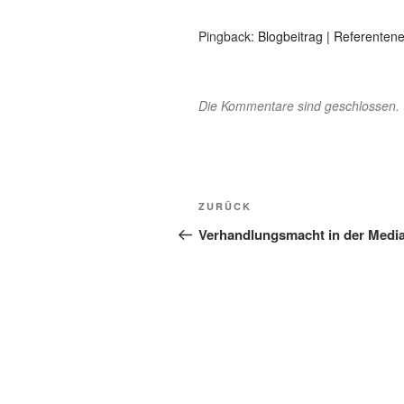
Pingback:
Blogbeitrag | Referente
Die Kommentare sind geschlossen.
Beitragsnavigation
Vorheriger
ZURÜCK
Beitrag
Verhandlungsmacht in der Media