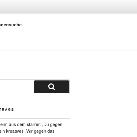
 E.V.
innensuche
Suchen
ITRÄGE
 wenn aus dem starren „Du gegen
 ein kreatives „Wir gegen das