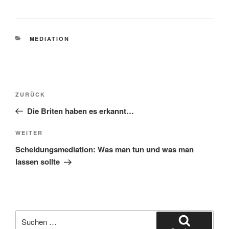
KATEGORIEN
MEDIATION
Beitragsnavigation
Vorheriger
ZURÜCK
Beitrag
Die Briten haben es erkannt…
Nächster
WEITER
Beitrag
Scheidungsmediation: Was man tun und was man
lassen sollte
Suchen
nach: