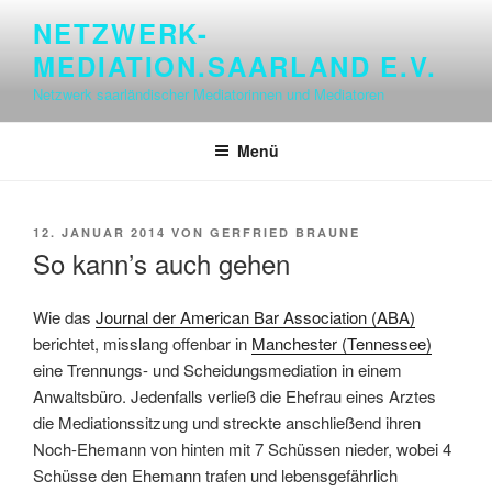
Zum
NETZWERK-
Inhalt
MEDIATION.SAARLAND E.V.
springen
Netzwerk saarländischer Mediatorinnen und Mediatoren
Menü
VERÖFFENTLICHT
12. JANUAR 2014
VON
GERFRIED BRAUNE
AM
So kann’s auch gehen
Wie das
Journal der American Bar Association (ABA)
berichtet, misslang offenbar in
Manchester (Tennessee)
eine Trennungs- und Scheidungsmediation in einem
Anwaltsbüro. Jedenfalls verließ die Ehefrau eines Arztes
die Mediationssitzung und streckte anschließend ihren
Noch-Ehemann von hinten mit 7 Schüssen nieder, wobei 4
Schüsse den Ehemann trafen und lebensgefährlich