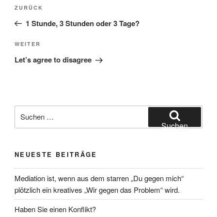
Beitragsnavigation
Vorheriger
ZURÜCK
Beitrag
1 Stunde, 3 Stunden oder 3 Tage?
Nächster
WEITER
Beitrag
Let’s agree to disagree
Suchen
nach:
Suchen
NEUESTE BEITRÄGE
Mediation ist, wenn aus dem starren „Du gegen mich“
plötzlich ein kreatives „Wir gegen das Problem“ wird.
Haben Sie einen Konflikt?