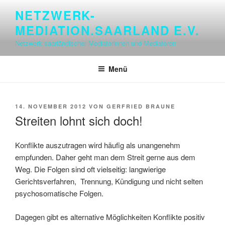
Zum
NETZWERK-
Inhalt
MEDIATION.SAARLAND E.V.
springen
Netzwerk saarländischer Mediatorinnen und Mediatoren
Menü
VERÖFFENTLICHT
14. NOVEMBER 2012
VON
GERFRIED BRAUNE
AM
Streiten lohnt sich doch!
Konflikte auszutragen wird häufig als unangenehm
empfunden. Daher geht man dem Streit gerne aus dem
Weg. Die Folgen sind oft vielseitig: langwierige
Gerichtsverfahren, Trennung, Kündigung und nicht selten
psychosomatische Folgen.
Dagegen gibt es alternative Möglichkeiten Konflikte positiv