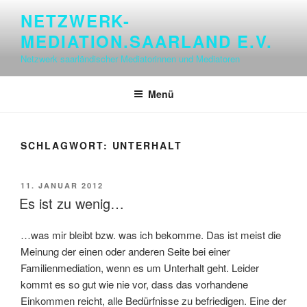
Zum
NETZWERK-
Inhalt
MEDIATION.SAARLAND E.V.
springen
Netzwerk saarländischer Mediatorinnen und Mediatoren
Menü
SCHLAGWORT:
UNTERHALT
VERÖFFENTLICHT
11. JANUAR 2012
AM
Es ist zu wenig…
…was mir bleibt bzw. was ich bekomme. Das ist meist die
Meinung der einen oder anderen Seite bei einer
Familienmediation, wenn es um Unterhalt geht. Leider
kommt es so gut wie nie vor, dass das vorhandene
Einkommen reicht, alle Bedürfnisse zu befriedigen. Eine der