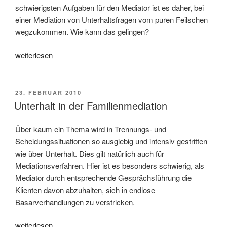
schwierigsten Aufgaben für den Mediator ist es daher, bei
einer Mediation von Unterhaltsfragen vom puren Feilschen
wegzukommen. Wie kann das gelingen?
„Es
weiterlesen
ist
zu
wenig…“
VERÖFFENTLICHT
23. FEBRUAR 2010
AM
Unterhalt in der Familienmediation
Über kaum ein Thema wird in Trennungs- und
Scheidungssituationen so ausgiebig und intensiv gestritten
wie über Unterhalt. Dies gilt natürlich auch für
Mediationsverfahren. Hier ist es besonders schwierig, als
Mediator durch entsprechende Gesprächsführung die
Klienten davon abzuhalten, sich in endlose
Basarverhandlungen zu verstricken.
„Unterhalt
weiterlesen