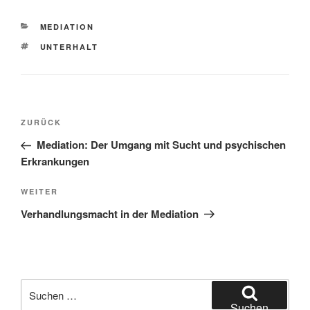
KATEGORIEN
MEDIATION
SCHLAGWÖRTER
UNTERHALT
Beitragsnavigation
Vorheriger
ZURÜCK
Beitrag
Mediation: Der Umgang mit Sucht und psychischen
Erkrankungen
Nächster
WEITER
Beitrag
Verhandlungsmacht in der Mediation
Suchen
nach:
Suchen