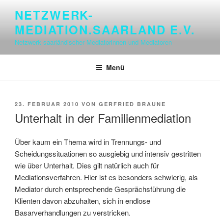
Zum
NETZWERK-
Inhalt
MEDIATION.SAARLAND E.V.
springen
Netzwerk saarländischer Mediatorinnen und Mediatoren
Menü
VERÖFFENTLICHT
23. FEBRUAR 2010
VON
GERFRIED BRAUNE
AM
Unterhalt in der Familienmediation
Über kaum ein Thema wird in Trennungs- und
Scheidungssituationen so ausgiebig und intensiv gestritten
wie über Unterhalt. Dies gilt natürlich auch für
Mediationsverfahren. Hier ist es besonders schwierig, als
Mediator durch entsprechende Gesprächsführung die
Klienten davon abzuhalten, sich in endlose
Basarverhandlungen zu verstricken.