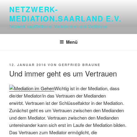
Zum
NETZWERK-
Inhalt
MEDIATION.SAARLAND E.V.
springen
Netzwerk saarländischer Mediatorinnen und Mediatoren
Menü
VERÖFFENTLICHT
12. JANUAR 2016
VON
GERFRIED BRAUNE
AM
Und immer geht es um Vertrauen
Wichtig ist in der Mediation, dass
die/der Mediator/in das Vertrauen der Medianden
erwirbt. Vertrauen ist der Schlüsselfaktor in der Mediation.
Zunächst geht es um Vertrauen zwischen den Medianden
und dem Mediator. Vertrauen zwischen den Medianden
untereinander kann sich erst im Laufe der Mediation bilden.
Das Vertrauen zum Mediator ermöglicht, die