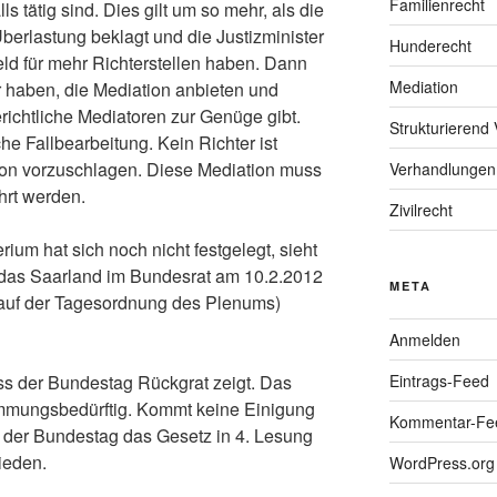
Familienrecht
ls tätig sind. Dies gilt um so mehr, als die
Überlastung beklagt und die Justizminister
Hunderecht
ld für mehr Richterstellen haben. Dann
Mediation
 haben, die Mediation anbieten und
ichtliche Mediatoren zur Genüge gibt.
Strukturierend 
iche Fallbearbeitung. Kein Richter ist
tion vorzuschlagen. Diese Mediation muss
Verhandlungen
hrt werden.
Zivilrecht
ium hat sich noch nicht festgelegt, sieht
 das Saarland im Bundesrat am 10.2.2012
META
 auf der Tagesordnung des Plenums)
Anmelden
ass der Bundestag Rückgrat zeigt. Das
Eintrags-Feed
timmungsbedürftig. Kommt keine Einigung
Kommentar-Fe
 der Bundestag das Gesetz in 4. Lesung
ieden.
WordPress.org