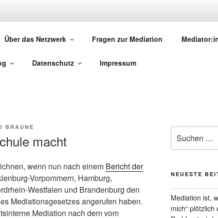
MEDIATION.SAARLAND
Über das Netzwerk
Fragen zur Mediation
Mediator:
torinnen und Mediatoren
og
Datenschutz
Impressum
D BRAUNE
Suchen
chule macht
nach:
ichnen, wenn nun nach einem
Bericht der
NEUESTE BE
klenburg-Vorpommern, Hamburg,
ordrhein-Westfalen und Brandenburg den
Mediation ist,
es Mediationsgesetzes angerufen haben.
mich“ plötzlich
ichtsinterne Mediation nach dem vom