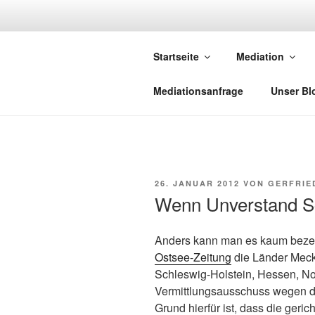
Zum
Inhalt
NETZWERK-
springen
Startseite
Mediation
Netzwerk saarländischer Media
Mediationsanfrage
Unser Bl
VERÖFFENTLICHT
26. JANUAR 2012
VON
GERFRIE
AM
Wenn Unverstand S
Anders kann man es kaum beze
Ostsee-Zeitung
die Länder Mec
Schleswig-Holstein, Hessen, N
Vermittlungsausschuss wegen d
Grund hierfür ist, dass die ger