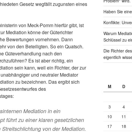
Problem“ wird.
hiedeten Gesetz wegfällt zugunsten eines
Haben Sie eine
Konflikte: Unve
nisterin von Meck-Pomm hierfür gibt, ist
ur Mediation könne der Güterichter
Warum Mediati
iche Bewertungen vornehmen. Dann
Schlüssel zu ei
hr von den Beteiligten. So ein Quatsch.
Die Richter des
eine Güteverhandlung nach den
eigentlich wiss
hzuführen? Es ist aber richtig, ein
iation sein kann, weil ein Richter, der zur
s unabhängiger und neutraler Mediator
ediation zu bezeichnen. Das ergibt sich
M
D
esetzesentwurfes des
tages:
3
4
sinternen Mediation in ein
10
11
pt führt zu einer klaren gesetzlichen
17
18
 Streitschlichtung von der Mediation.