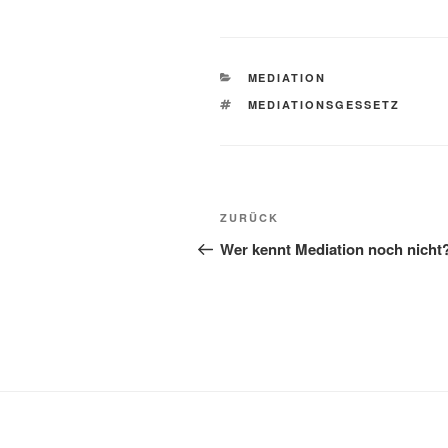
KATEGORIEN
MEDIATION
SCHLAGWÖRTER
MEDIATIONSGESSETZ
Beitragsnavigation
Vorheriger
ZURÜCK
Beitrag
Wer kennt Mediation noch nicht