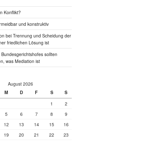
n Konflikt?
rmeidbar und konstruktiv
on bei Trennung und Scheidung der
ner friedlichen Lösung ist
 Bundesgerichtshofes sollten
en, was Mediation ist
August 2026
M
D
F
S
S
1
2
5
6
7
8
9
12
13
14
15
16
19
20
21
22
23