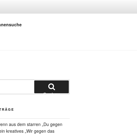
 E.V.
innensuche
Suchen
ITRÄGE
 wenn aus dem starren „Du gegen
 ein kreatives „Wir gegen das