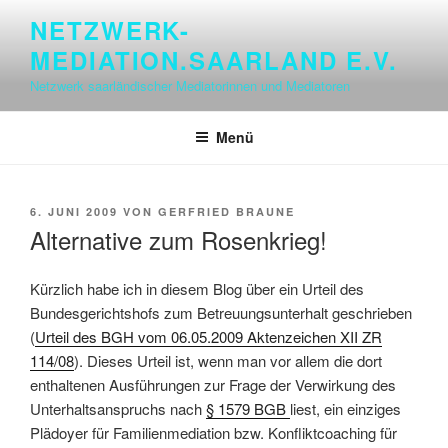
Zum
NETZWERK-
Inhalt
MEDIATION.SAARLAND E.V.
springen
Netzwerk saarländischer Mediatorinnen und Mediatoren
Menü
VERÖFFENTLICHT
6. JUNI 2009
VON
GERFRIED BRAUNE
AM
Alternative zum Rosenkrieg!
Kürzlich habe ich in diesem Blog über ein Urteil des
Bundesgerichtshofs zum Betreuungsunterhalt geschrieben
(
Urteil des BGH vom 06.05.2009 Aktenzeichen XII ZR
114/08
). Dieses Urteil ist, wenn man vor allem die dort
enthaltenen Ausführungen zur Frage der Verwirkung des
Unterhaltsanspruchs nach
§ 1579 BGB
liest, ein einziges
Plädoyer für Familienmediation bzw. Konfliktcoaching für