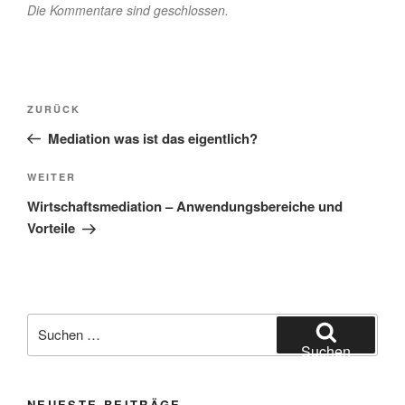
Die Kommentare sind geschlossen.
Beitragsnavigation
Vorheriger
ZURÜCK
Beitrag
Mediation was ist das eigentlich?
Nächster
WEITER
Beitrag
Wirtschaftsmediation – Anwendungsbereiche und
Vorteile
Suchen
nach:
Suchen
NEUESTE BEITRÄGE