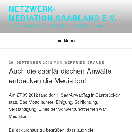
Zum
NETZWERK-
Inhalt
MEDIATION.SAARLAND E.V.
springen
Netzwerk saarländischer Mediatorinnen und Mediatoren
Menü
VERÖFFENTLICHT
28. SEPTEMBER 2012
VON
GERFRIED BRAUNE
AM
Auch die saarländischen Anwälte
entdecken die Mediation!
Am 27.09.2012 fand der
1. SaarAnwaltTag
in Saarbrücken
statt. Das Motto lautete: Einigung, Schlichtung,
Verständigung. Eines der Schwerpunktthemen war
Mediation.
Es ist durchaus zu begrüßen, dass auch die