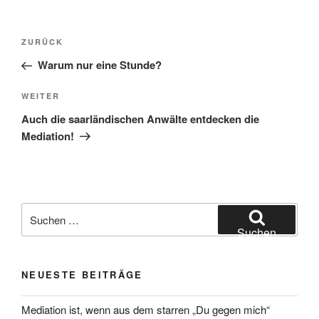
Beitragsnavigation
Vorheriger
ZURÜCK
Beitrag
Warum nur eine Stunde?
Nächster
WEITER
Beitrag
Auch die saarländischen Anwälte entdecken die
Mediation!
Suchen
nach:
Suchen
NEUESTE BEITRÄGE
Mediation ist, wenn aus dem starren „Du gegen mich“