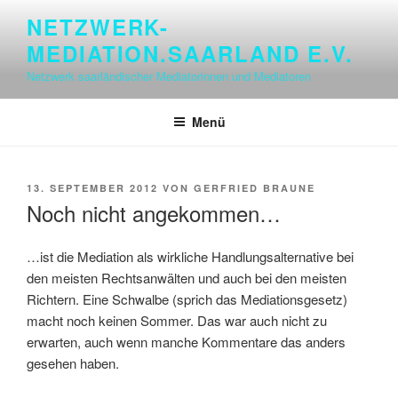
Zum
NETZWERK-
Inhalt
MEDIATION.SAARLAND E.V.
springen
Netzwerk saarländischer Mediatorinnen und Mediatoren
Menü
VERÖFFENTLICHT
13. SEPTEMBER 2012
VON
GERFRIED BRAUNE
AM
Noch nicht angekommen…
…ist die Mediation als wirkliche Handlungsalternative bei
den meisten Rechtsanwälten und auch bei den meisten
Richtern. Eine Schwalbe (sprich das Mediationsgesetz)
macht noch keinen Sommer. Das war auch nicht zu
erwarten, auch wenn manche Kommentare das anders
gesehen haben.