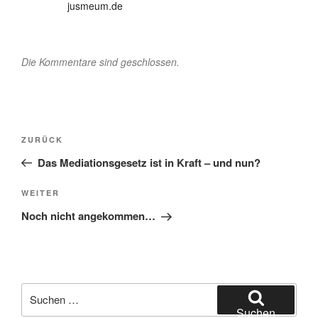
jusmeum.de
Die Kommentare sind geschlossen.
Beitragsnavigation
Vorheriger
ZURÜCK
Beitrag
Das Mediationsgesetz ist in Kraft – und nun?
Nächster
WEITER
Beitrag
Noch nicht angekommen…
Suchen
nach:
Suchen