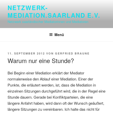
Zum
NETZWERK-
Inhalt
MEDIATION.SAARLAND E.V.
springen
Netzwerk saarländischer Mediatorinnen und Mediatoren
Menü
VERÖFFENTLICHT
11. SEPTEMBER 2012
VON
GERFRIED BRAUNE
AM
Warum nur eine Stunde?
Bei Beginn einer Mediation erklärt der Mediator
normalerweise den Ablauf einer Mediation. Einer der
Punkte, die erläutert werden, ist, dass die Mediation in
einzelnen Sitzungen durchgeführt wird, die in der Regel eine
Stunde dauern. Gerade bei Konfliktparteien, die eine
längere Anfahrt haben, wird dann oft der Wunsch geäußert,
längere Sitzungen zu vereinbaren. Ich halte das nicht für