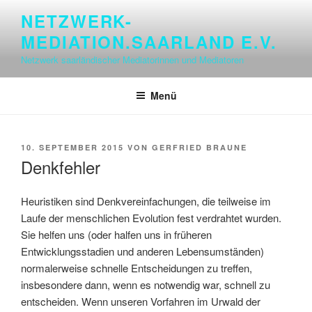
Zum
NETZWERK-
Inhalt
MEDIATION.SAARLAND E.V.
springen
Netzwerk saarländischer Mediatorinnen und Mediatoren
Menü
VERÖFFENTLICHT
10. SEPTEMBER 2015
VON
GERFRIED BRAUNE
AM
Denkfehler
Heuristiken sind Denkvereinfachungen, die teilweise im
Laufe der menschlichen Evolution fest verdrahtet wurden.
Sie helfen uns (oder halfen uns in früheren
Entwicklungsstadien und anderen Lebensumständen)
normalerweise schnelle Entscheidungen zu treffen,
insbesondere dann, wenn es notwendig war, schnell zu
entscheiden. Wenn unseren Vorfahren im Urwald der